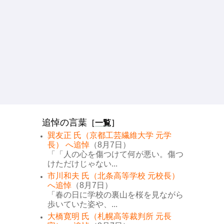
追悼の言葉
［
一覧
］
巽友正 氏（京都工芸繊維大学 元学
長） へ追悼
（8月7日）
「「人の心を傷つけて何が悪い。傷つ
けただけじゃない...
市川和夫 氏（北条高等学校 元校長）
へ追悼
（8月7日）
「春の日に学校の裏山を桜を見ながら
歩いていた姿や、...
大橋寛明 氏（札幌高等裁判所 元長