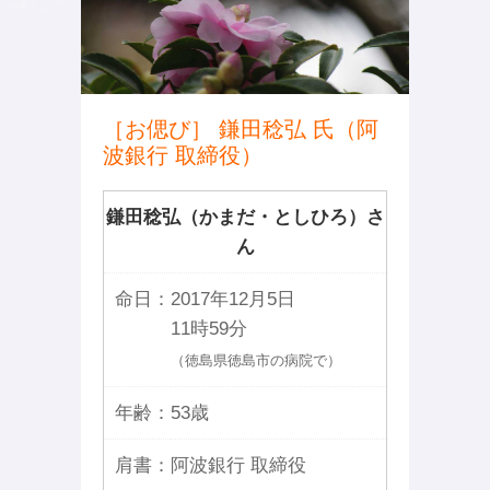
［お偲び］ 鎌田稔弘 氏（阿
波銀行 取締役）
鎌田稔弘（かまだ・としひろ）さ
ん
命日：
2017年12月5日
11時59分
（徳島県徳島市の病院で）
年齢：
53歳
肩書：
阿波銀行 取締役