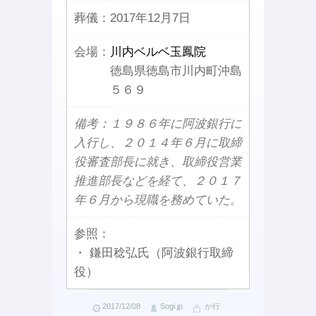
葬儀：
2017年12月7日
会場：
川内ベルベ玉鳳院
徳島県徳島市川内町沖島
５６９
備考：１９８６年に阿波銀行に
入行し、２０１４年６月に取締
役審査部長に就き、取締役営業
推進部長などを経て、２０１７
年６月から現職を務めていた。
参照：
・ 鎌田稔弘氏（阿波銀行取締
役）
2017/12/08
Sogi.jp
か行