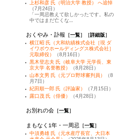
上杉和彦 氏（明治大学 教授） へ追悼
（7月24日）
「一周忌教えて欲しかったです。私の
中ではまだ亡くな...
おくやみ・訃報
［
一覧
］［
詳細版
］
横江昭 氏（大和紡績株式会社［現 ダ
イワボウホールディングス株式会社］
元取締役）
（8月16日）
黒木登志夫 氏（岐阜大学 元学長、東
京大学 名誉教授）
（8月28日）
山本文男 氏（元プロ野球審判員）
（8
月7日）
紀田順一郎 氏（評論家）
（7月15日）
露口茂 氏（俳優）
（4月28日）
お別れの会
［
一覧
］
まもなく1年・一周忌
［
一覧
］
中須勇雄 氏（元水産庁長官、大日本