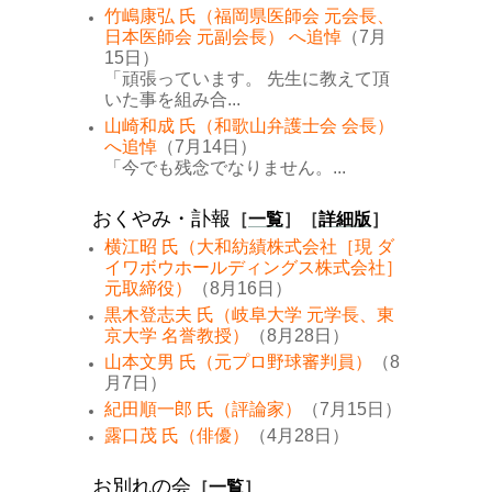
竹嶋康弘 氏（福岡県医師会 元会長、
日本医師会 元副会長） へ追悼
（7月
15日）
「頑張っています。 先生に教えて頂
いた事を組み合...
山崎和成 氏（和歌山弁護士会 会長）
へ追悼
（7月14日）
「今でも残念でなりません。...
おくやみ・訃報
［
一覧
］［
詳細版
］
横江昭 氏（大和紡績株式会社［現 ダ
イワボウホールディングス株式会社］
元取締役）
（8月16日）
黒木登志夫 氏（岐阜大学 元学長、東
京大学 名誉教授）
（8月28日）
山本文男 氏（元プロ野球審判員）
（8
月7日）
紀田順一郎 氏（評論家）
（7月15日）
露口茂 氏（俳優）
（4月28日）
お別れの会
［
一覧
］