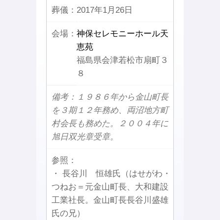
葬儀：
2017年1月26日
会場：
神保セレモニーホール天
恵苑
福島県会津若松市扇町３
８
備考：１９８６年から金山町長
を３期１２年務め、両沼地方町
村会長も務めた。２００４年に
旭日双光章受章。
参照：
・ 長谷川 恒雄氏（はせがわ・
つねお＝元金山町長、大和建設
工業社長。金山町長長谷川盛雄
氏の兄）