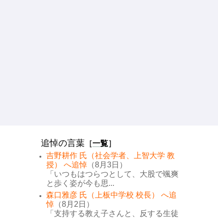
追悼の言葉
［
一覧
］
吉野耕作 氏（社会学者、上智大学 教
授） へ追悼
（8月3日）
「いつもはつらつとして、大股で颯爽
と歩く姿が今も思...
森口雅彦 氏（上板中学校 校長） へ追
悼
（8月2日）
「支持する教え子さんと、反する生徒