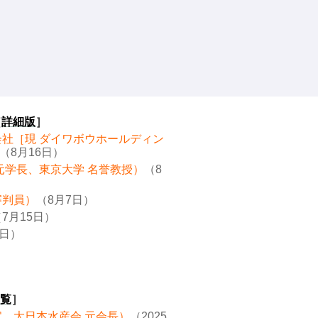
［
詳細版
］
会社［現 ダイワボウホールディン
（8月16日）
元学長、東京大学 名誉教授）
（8
審判員）
（8月7日）
7月15日）
8日）
覧
］
官、大日本水産会 元会長）
（2025