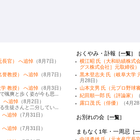
おくやみ・訃報
［
一覧
］
元長官） へ追悼
（8月7日）
横江昭 氏（大和紡績株式
グス株式会社］元取締役）
名誉教授） へ追悼
（8月7日）
黒木登志夫 氏（岐阜大学 
月28日）
学 教授） へ追悼
（8月3日）
山本文男 氏（元プロ野球
颯爽と歩く姿が今も思...
紀田順一郎 氏（評論家）
（
） へ追悼
（8月2日）
露口茂 氏（俳優）
（4月2
生徒さんと二分してい...
 へ追悼
（7月31日）
お別れの会
［
一覧
］
 へ追悼
（7月31日）
まもなく1年・一周忌
［
一
中須勇雄 氏（元水産庁長