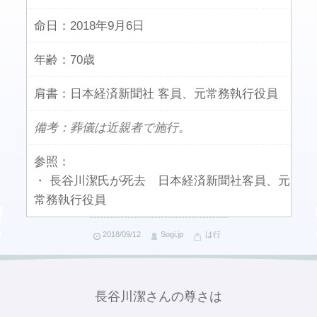
命日：
2018年9月6日
年齢：
70歳
肩書：
日本経済新聞社 客員、元常務執行役員
備考：葬儀は近親者で施行。
参照：
・ 長谷川潔氏が死去 日本経済新聞社客員、元
常務執行役員
2018/09/12
Sogi.jp
は行
長谷川潔さんの尊さは