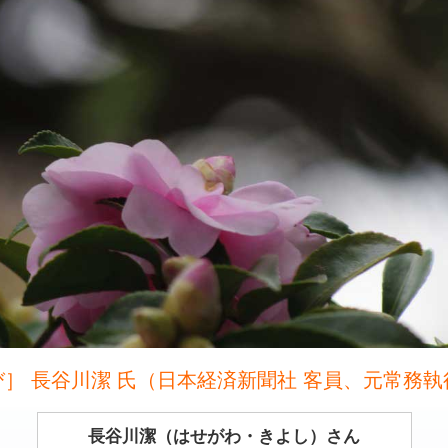
］ 長谷川潔 氏（日本経済新聞社 客員、元常務
長谷川潔（はせがわ・きよし）さん