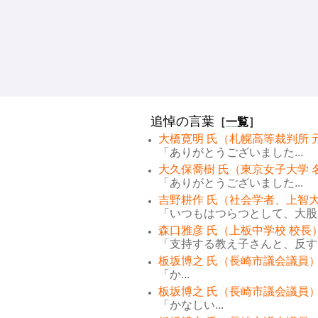
追悼の言葉
［
一覧
］
大橋寛明 氏（札幌高等裁判所 
「ありがとうございました...
大久保喬樹 氏（東京女子大学 
「ありがとうございました...
吉野耕作 氏（社会学者、上智大
「いつもはつらつとして、大股で
森口雅彦 氏（上板中学校 校長
「支持する教え子さんと、反する
板坂博之 氏（長崎市議会議員）
「か...
板坂博之 氏（長崎市議会議員）
「かなしい...