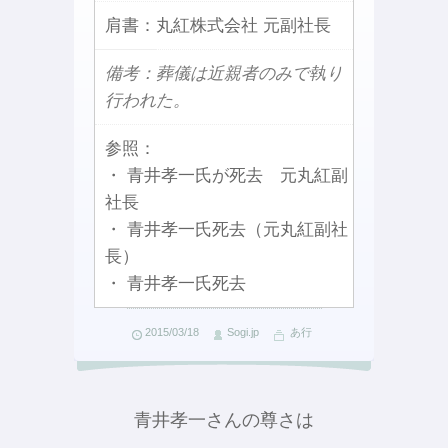
肩書：
丸紅株式会社 元副社長
備考：葬儀は近親者のみで執り
行われた。
参照：
・ 青井孝一氏が死去 元丸紅副
社長
・ 青井孝一氏死去（元丸紅副社
長）
・ 青井孝一氏死去
2015/03/18
Sogi.jp
あ行
青井孝一さんの尊さは