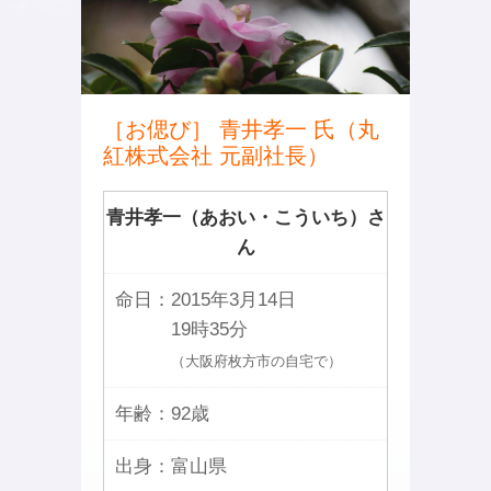
［お偲び］ 青井孝一 氏（丸
紅株式会社 元副社長）
青井孝一（あおい・こういち）さ
ん
命日：
2015年3月14日
19時35分
（大阪府枚方市の自宅で）
年齢：
92歳
出身：
富山県