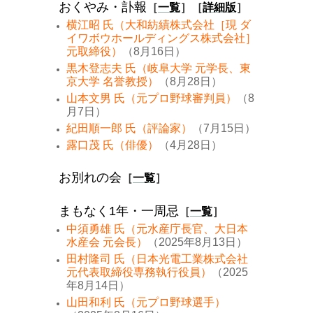
おくやみ・訃報
［
一覧
］［
詳細版
］
横江昭 氏（大和紡績株式会社［現 ダ
イワボウホールディングス株式会社］
元取締役）
（8月16日）
黒木登志夫 氏（岐阜大学 元学長、東
京大学 名誉教授）
（8月28日）
山本文男 氏（元プロ野球審判員）
（8
月7日）
紀田順一郎 氏（評論家）
（7月15日）
露口茂 氏（俳優）
（4月28日）
お別れの会
［
一覧
］
まもなく1年・一周忌
［
一覧
］
中須勇雄 氏（元水産庁長官、大日本
水産会 元会長）
（2025年8月13日）
田村隆司 氏（日本光電工業株式会社
元代表取締役専務執行役員）
（2025
年8月14日）
山田和利 氏（元プロ野球選手）