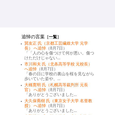
追悼の言葉
［
一覧
］
巽友正 氏（京都工芸繊維大学 元学
長） へ追悼
（8月7日）
「「人の心を傷つけて何が悪い。傷つ
けただけじゃない...
市川和夫 氏（北条高等学校 元校長）
へ追悼
（8月7日）
「春の日に学校の裏山を桜を見ながら
歩いていた姿や、...
大橋寛明 氏（札幌高等裁判所 元長
官） へ追悼
（8月7日）
「ありがとうございました...
大久保喬樹 氏（東京女子大学 名誉教
授） へ追悼
（8月7日）
「ありがとうございました...