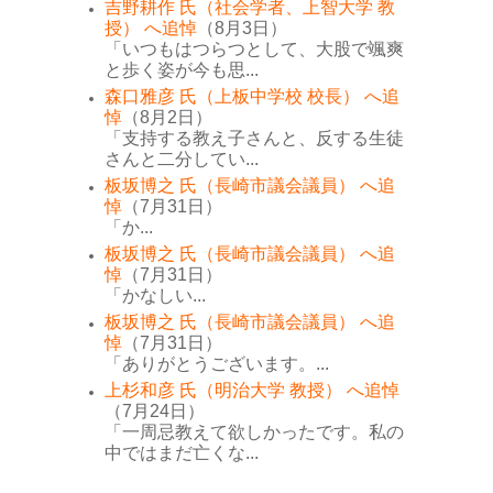
吉野耕作 氏（社会学者、上智大学 教
授） へ追悼
（8月3日）
「いつもはつらつとして、大股で颯爽
と歩く姿が今も思...
森口雅彦 氏（上板中学校 校長） へ追
悼
（8月2日）
「支持する教え子さんと、反する生徒
さんと二分してい...
板坂博之 氏（長崎市議会議員） へ追
悼
（7月31日）
「か...
板坂博之 氏（長崎市議会議員） へ追
悼
（7月31日）
「かなしい...
板坂博之 氏（長崎市議会議員） へ追
悼
（7月31日）
「ありがとうございます。...
上杉和彦 氏（明治大学 教授） へ追悼
（7月24日）
「一周忌教えて欲しかったです。私の
中ではまだ亡くな...