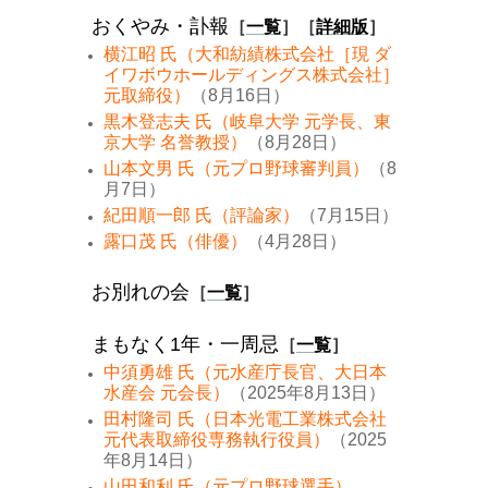
おくやみ・訃報
［
一覧
］［
詳細版
］
横江昭 氏（大和紡績株式会社［現 ダ
イワボウホールディングス株式会社］
元取締役）
（8月16日）
黒木登志夫 氏（岐阜大学 元学長、東
京大学 名誉教授）
（8月28日）
山本文男 氏（元プロ野球審判員）
（8
月7日）
紀田順一郎 氏（評論家）
（7月15日）
露口茂 氏（俳優）
（4月28日）
お別れの会
［
一覧
］
まもなく1年・一周忌
［
一覧
］
中須勇雄 氏（元水産庁長官、大日本
水産会 元会長）
（2025年8月13日）
田村隆司 氏（日本光電工業株式会社
元代表取締役専務執行役員）
（2025
年8月14日）
山田和利 氏（元プロ野球選手）