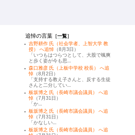
追悼の言葉
［
一覧
］
吉野耕作 氏（社会学者、上智大学 教
授） へ追悼
（8月3日）
「いつもはつらつとして、大股で颯爽
と歩く姿が今も思...
森口雅彦 氏（上板中学校 校長） へ追
悼
（8月2日）
「支持する教え子さんと、反する生徒
さんと二分してい...
板坂博之 氏（長崎市議会議員） へ追
悼
（7月31日）
「か...
板坂博之 氏（長崎市議会議員） へ追
悼
（7月31日）
「かなしい...
板坂博之 氏（長崎市議会議員） へ追