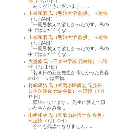
悼
（7月31日）
「ありがとうございます。...
上杉和彦 氏（明治大学 教授） へ追悼
（7月24日）
「一周忌教えて欲しかったです。私の
中ではまだ亡くな...
上杉和彦 氏（明治大学 教授） へ追悼
（7月24日）
「一周忌教えて欲しかったです。私の
中ではまだ亡くな...
大越修 氏（三春中学校 元校長） へ追
悼
（7月17日）
「若き日の新任先生が眩しかった青春
の1ページは宝物...
竹嶋康弘 氏（福岡県医師会 元会長、
日本医師会 元副会長） へ追悼
（7月
15日）
「頑張っています。 先生に教えて頂
いた事を組み合...
山崎和成 氏（和歌山弁護士会 会長）
へ追悼
（7月14日）
「今でも残念でなりません。...