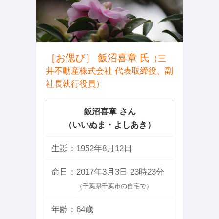
［お偲び］ 飯沼喜章 氏
（三
井不動産株式会社 代表取締役、副
社長執行役員）
飯沼喜章 さん
（いいぬま・よしあき）
生誕：
1952年8月12日
命日：
2017年3月3日 23時23分
（千葉県千葉市の自宅で）
年齢：
64歳