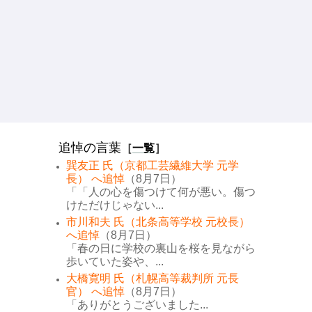
追悼の言葉
［
一覧
］
巽友正 氏（京都工芸繊維大学 元学
長） へ追悼
（8月7日）
「「人の心を傷つけて何が悪い。傷つ
けただけじゃない...
市川和夫 氏（北条高等学校 元校長）
へ追悼
（8月7日）
「春の日に学校の裏山を桜を見ながら
歩いていた姿や、...
大橋寛明 氏（札幌高等裁判所 元長
官） へ追悼
（8月7日）
「ありがとうございました...