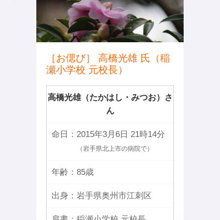
［お偲び］ 高橋光雄 氏（稲
瀬小学校 元校長）
高橋光雄（たかはし・みつお）さ
ん
命日：
2015年3月6日 21時14分
（岩手県北上市の病院で）
年齢：
85歳
出身：
岩手県奥州市江刺区
肩書：
稲瀬小学校 元校長