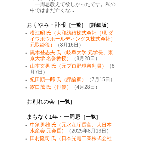
「一周忌教えて欲しかったです。私の
中ではまだ亡くな...
おくやみ・訃報
［
一覧
］［
詳細版
］
横江昭 氏（大和紡績株式会社［現 ダ
イワボウホールディングス株式会社］
元取締役）
（8月16日）
黒木登志夫 氏（岐阜大学 元学長、東
京大学 名誉教授）
（8月28日）
山本文男 氏（元プロ野球審判員）
（8
月7日）
紀田順一郎 氏（評論家）
（7月15日）
露口茂 氏（俳優）
（4月28日）
お別れの会
［
一覧
］
まもなく1年・一周忌
［
一覧
］
中須勇雄 氏（元水産庁長官、大日本
水産会 元会長）
（2025年8月13日）
田村隆司 氏（日本光電工業株式会社