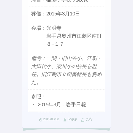
葬儀：
2015年3月10日
会場：
光明寺
岩手県奥州市江刺区南町
８−１７
備考：一関・旧山谷小、江刺・
大田代小、梁川小の校長を歴
任。旧江刺市立図書館長も務め
た。
参照：
・ 2015年3月 - 岩手日報
2015/03/08
Sogi.jp
た行