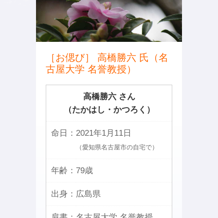
［お偲び］ 高橋勝六 氏（名
古屋大学 名誉教授）
高橋勝六 さん
（たかはし・かつろく）
命日：
2021年1月11日
（愛知県名古屋市の自宅で）
年齢：
79歳
出身：
広島県
肩書：
名古屋大学 名誉教授