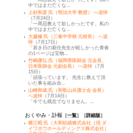
中ではまだ亡くな...
上杉和彦 氏（明治大学 教授） へ追悼
（7月24日）
「一周忌教えて欲しかったです。私の
中ではまだ亡くな...
大越修 氏（三春中学校 元校長） へ追
悼
（7月17日）
「若き日の新任先生が眩しかった青春
の1ページは宝物...
竹嶋康弘 氏（福岡県医師会 元会長、
日本医師会 元副会長） へ追悼
（7月
15日）
「頑張っています。 先生に教えて頂
いた事を組み合...
山崎和成 氏（和歌山弁護士会 会長）
へ追悼
（7月14日）
「今でも残念でなりません。...
おくやみ・訃報
［
一覧
］［
詳細版
］
横江昭 氏（大和紡績株式会社［現 ダ
イワボウホールディングス株式会社］