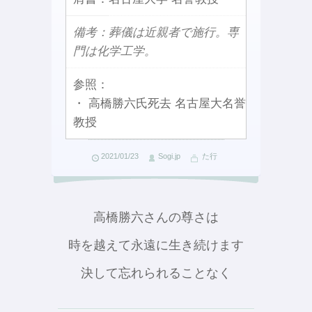
備考：葬儀は近親者で施行。専
門は化学工学。
参照：
・ 高橋勝六氏死去 名古屋大名誉
教授
2021/01/23
Sogi.jp
た行
高橋勝六さんの尊さは
時を越えて永遠に生き続けます
決して忘れられることなく