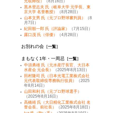
元取締役）
（8月16日）
黒木登志夫 氏（岐阜大学 元学長、東
京大学 名誉教授）
（8月28日）
山本文男 氏（元プロ野球審判員）
（8
月7日）
紀田順一郎 氏（評論家）
（7月15日）
露口茂 氏（俳優）
（4月28日）
お別れの会
［
一覧
］
まもなく1年・一周忌
［
一覧
］
中須勇雄 氏（元水産庁長官、大日本
水産会 元会長）
（2025年8月13日）
田村隆司 氏（日本光電工業株式会社
元代表取締役専務執行役員）
（2025
年8月14日）
山田和利 氏（元プロ野球選手）
（2025年8月16日）
高橋靖 氏（大日精化工業株式会社 名
誉会長、前社長）
（2025年8月18日）