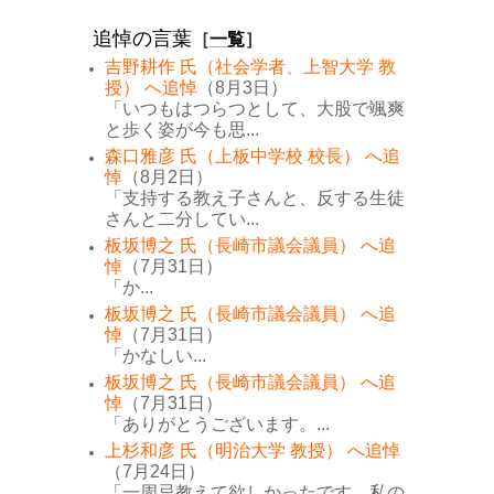
追悼の言葉
［
一覧
］
吉野耕作 氏（社会学者、上智大学 教
授） へ追悼
（8月3日）
「いつもはつらつとして、大股で颯爽
と歩く姿が今も思...
森口雅彦 氏（上板中学校 校長） へ追
悼
（8月2日）
「支持する教え子さんと、反する生徒
さんと二分してい...
板坂博之 氏（長崎市議会議員） へ追
悼
（7月31日）
「か...
板坂博之 氏（長崎市議会議員） へ追
悼
（7月31日）
「かなしい...
板坂博之 氏（長崎市議会議員） へ追
悼
（7月31日）
「ありがとうございます。...
上杉和彦 氏（明治大学 教授） へ追悼
（7月24日）
「一周忌教えて欲しかったです。私の