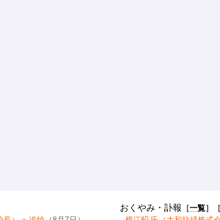
おくやみ・訃報
［
一覧
］
校長） へ追悼
（8月7日）
横江昭 氏（大和紡績株式