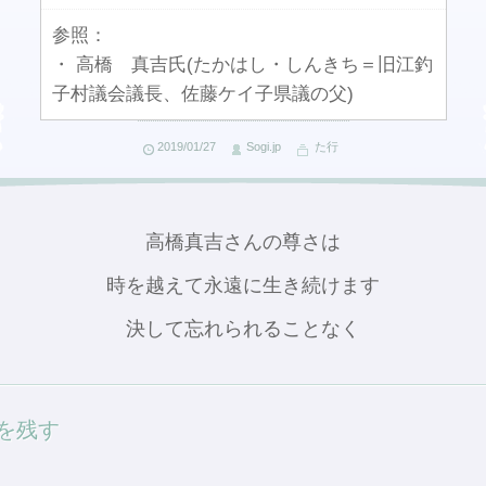
参照：
・ 高橋 真吉氏(たかはし・しんきち＝旧江釣
子村議会議長、佐藤ケイ子県議の父)
2019/01/27
Sogi.jp
た行
高橋真吉さんの尊さは
時を越えて永遠に生き続けます
決して忘れられることなく
を残す