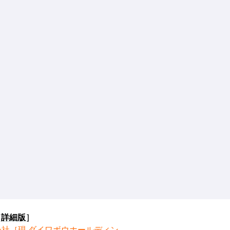
［
詳細版
］
会社［現 ダイワボウホールディン