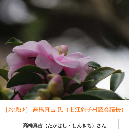
［お偲び］ 高橋真吉 氏（旧江釣子村議会議長）
高橋真吉（たかはし・しんきち）さん