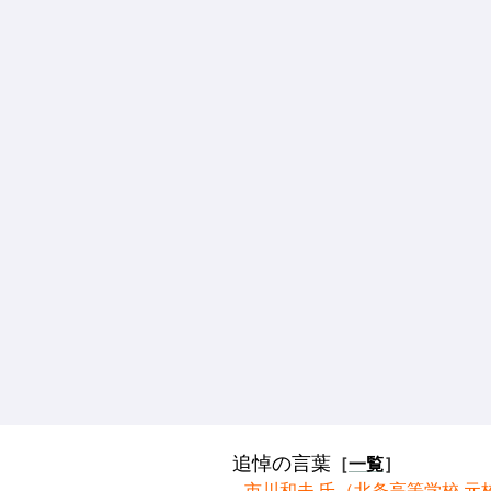
追悼の言葉
［
一覧
］
市川和夫 氏（北条高等学校 元