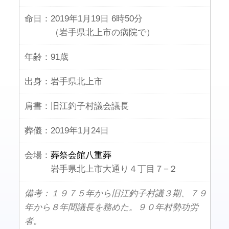
命日：
2019年1月19日 6時50分
（岩手県北上市の病院で）
年齢：
91歳
出身：
岩手県北上市
肩書：
旧江釣子村議会議長
葬儀：
2019年1月24日
会場：
葬祭会館八重葬
岩手県北上市大通り４丁目７−２
備考：１９７５年から旧江釣子村議３期、７９
年から８年間議長を務めた。９０年村勢功労
者。