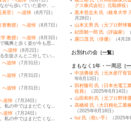
がら歩いていた姿や、...
グス株式会社］元取締役）
元長官） へ追悼
（8月7日）
黒木登志夫 氏（岐阜大学 
月28日）
名誉教授） へ追悼
（8月7日）
山本文男 氏（元プロ野球
紀田順一郎 氏（評論家）
（
学 教授） へ追悼
（8月3日）
露口茂 氏（俳優）
（4月2
颯爽と歩く姿が今も思...
） へ追悼
（8月2日）
お別れの会
［
一覧
］
生徒さんと二分してい...
 へ追悼
（7月31日）
まもなく1年・一周忌
［
一
中須勇雄 氏（元水産庁長
 へ追悼
（7月31日）
年8月13日）
田村隆司 氏（日本光電工
 へ追悼
（7月31日）
役員）
（2025年8月14日）
山田和利 氏（元プロ野球
 へ追悼
（7月24日）
高橋靖 氏（大日精化工業
私の中ではまだ亡くな...
（2025年8月18日）
 へ追悼
（7月24日）
luz 氏（歌い手）
（2025年
私の中ではまだ亡くな...