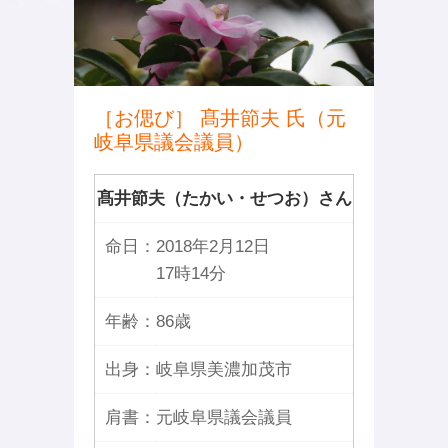
［お偲び］ 髙井節夫 氏（元
岐阜県議会議員）
髙井節夫（たかい・せつお）さん
命日：
2018年2月12日
17時14分
年齢：
86歳
出身：
岐阜県美濃加茂市
肩書：
元岐阜県議会議員