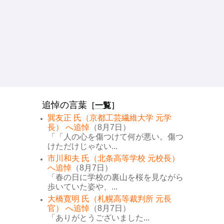
追悼の言葉
［
一覧
］
巽友正 氏（京都工芸繊維大学 元学
長） へ追悼
（8月7日）
「「人の心を傷つけて何が悪い。傷つ
けただけじゃない...
市川和夫 氏（北条高等学校 元校長）
へ追悼
（8月7日）
「春の日に学校の裏山を桜を見ながら
歩いていた姿や、...
大橋寛明 氏（札幌高等裁判所 元長
官） へ追悼
（8月7日）
「ありがとうございました...