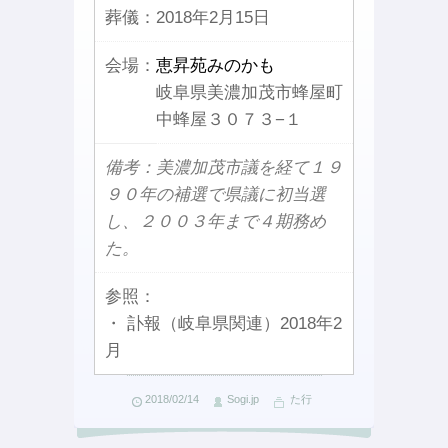
葬儀：
2018年2月15日
会場：
恵昇苑みのかも
岐阜県美濃加茂市蜂屋町
中蜂屋３０７３−１
備考：美濃加茂市議を経て１９
９０年の補選で県議に初当選
し、２００３年まで４期務め
た。
参照：
・ 訃報（岐阜県関連）2018年2
月
2018/02/14
Sogi.jp
た行