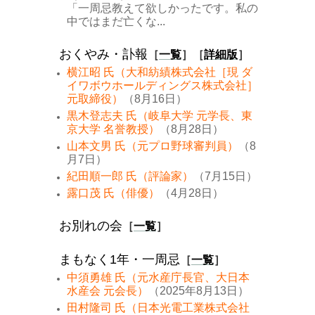
「一周忌教えて欲しかったです。私の
中ではまだ亡くな...
おくやみ・訃報
［
一覧
］［
詳細版
］
横江昭 氏（大和紡績株式会社［現 ダ
イワボウホールディングス株式会社］
元取締役）
（8月16日）
黒木登志夫 氏（岐阜大学 元学長、東
京大学 名誉教授）
（8月28日）
山本文男 氏（元プロ野球審判員）
（8
月7日）
紀田順一郎 氏（評論家）
（7月15日）
露口茂 氏（俳優）
（4月28日）
お別れの会
［
一覧
］
まもなく1年・一周忌
［
一覧
］
中須勇雄 氏（元水産庁長官、大日本
水産会 元会長）
（2025年8月13日）
田村隆司 氏（日本光電工業株式会社