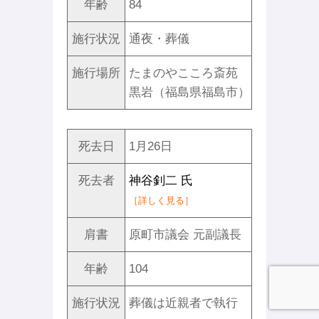
年齢
84
施行状況
通夜・葬儀
施行場所
たまのやこころ斎苑
黒岩（福島県福島市）
死去日
1月26日
死去者
神谷釗二 氏
［詳しく見る］
肩書
原町市議会 元副議長
年齢
104
施行状況
葬儀は近親者で執行