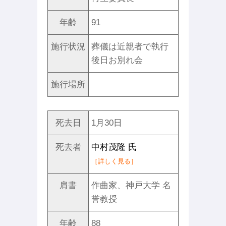
年齢
91
施行状況
葬儀は近親者で執行
後日お別れ会
施行場所
死去日
1月30日
死去者
中村茂隆 氏
［詳しく見る］
肩書
作曲家、神戸大学 名
誉教授
年齢
88