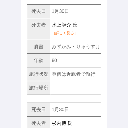
死去日
1月30日
死去者
水上龍介 氏
［詳しく見る］
肩書
みずかみ・りゅうすけ
年齢
80
施行状況
葬儀は近親者で執行
施行場所
死去日
1月30日
死去者
杉内博 氏