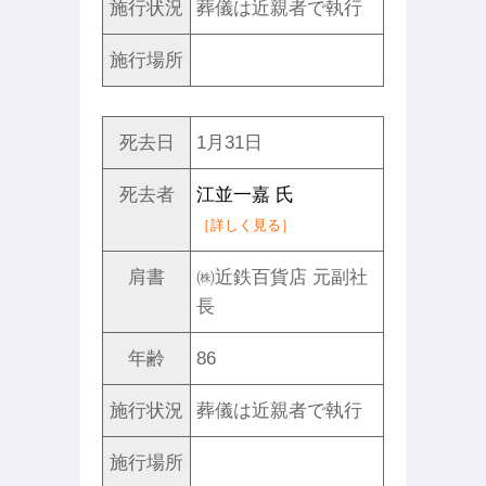
施行状況
葬儀は近親者で執行
施行場所
死去日
1月31日
死去者
江並一嘉 氏
［詳しく見る］
肩書
㈱近鉄百貨店 元副社
長
年齢
86
施行状況
葬儀は近親者で執行
施行場所