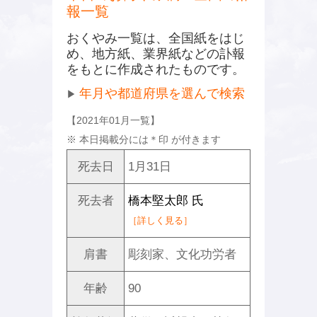
報一覧
おくやみ一覧は、全国紙をはじ
め、地方紙、業界紙などの訃報
をもとに作成されたものです。
年月や都道府県を選んで検索
▶
【2021年01月一覧】
※ 本日掲載分には
＊
印 が付きます
死去日
1月31日
死去者
橋本堅太郎 氏
［詳しく見る］
肩書
彫刻家、文化功労者
年齢
90