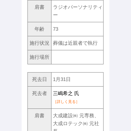
肩書
ラジオパーソナリティ
ー
年齢
73
施行状況
葬儀は近親者で執行
施行場所
死去日
1月31日
死去者
三嶋希之 氏
［詳しく見る］
肩書
大成建設㈱ 元専務、
大成ロテック㈱ 元社