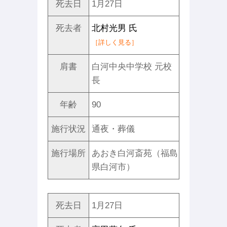
死去日
1月27日
死去者
北村光男 氏
［詳しく見る］
肩書
白河中央中学校 元校
長
年齢
90
施行状況
通夜・葬儀
施行場所
あおき白河斎苑（福島
県白河市）
死去日
1月27日