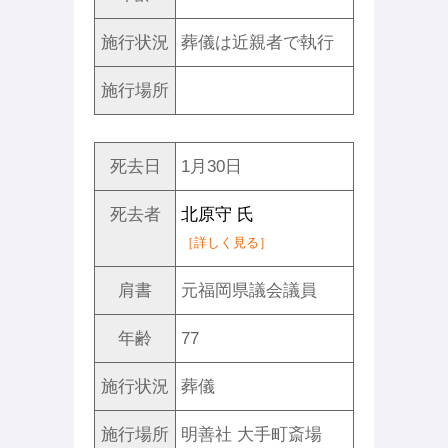
施行状況
葬儀は近親者で執行
施行場所
死去日
1月30日
死去者
北原守 氏
［詳しく見る］
肩書
元福岡県議会議員
年齢
77
施行状況
葬儀
施行場所
明善社 大手町斎場