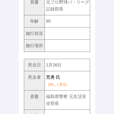
肩書
元プロ野球パ・リーグ
記録部長
年齢
85
施行状況
施行場所
死去日
1月26日
死去者
荒勇 氏
［詳しく見る］
肩書
福島県警察 元生活安
全部長