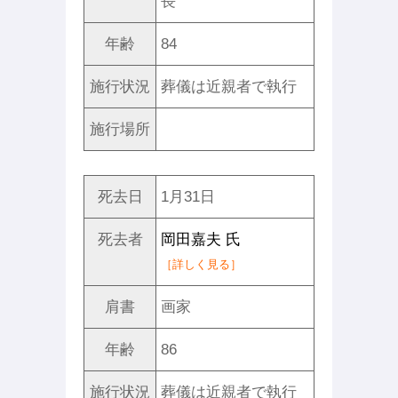
長
年齢
84
施行状況
葬儀は近親者で執行
施行場所
死去日
1月31日
死去者
岡田嘉夫 氏
［詳しく見る］
肩書
画家
年齢
86
施行状況
葬儀は近親者で執行