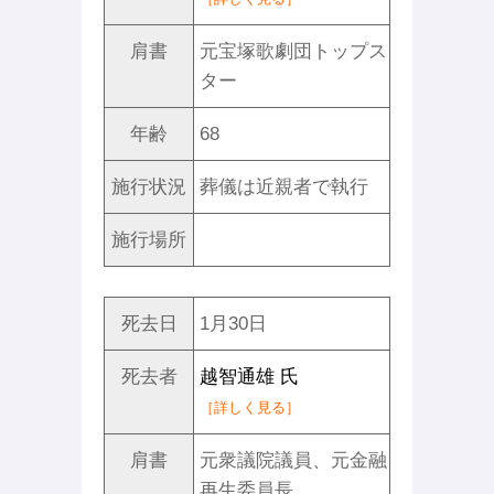
肩書
元宝塚歌劇団トップス
ター
年齢
68
施行状況
葬儀は近親者で執行
施行場所
死去日
1月30日
死去者
越智通雄 氏
［詳しく見る］
肩書
元衆議院議員、元金融
再生委員長