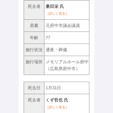
死去者
桑田栄 氏
［詳しく見る］
肩書
元府中市議会議員
年齢
77
施行状況
通夜・葬儀
施行場所
メモリアルホール府中
（広島県府中市）
死去日
1月31日
死去者
くず哲也 氏
［詳しく見る］