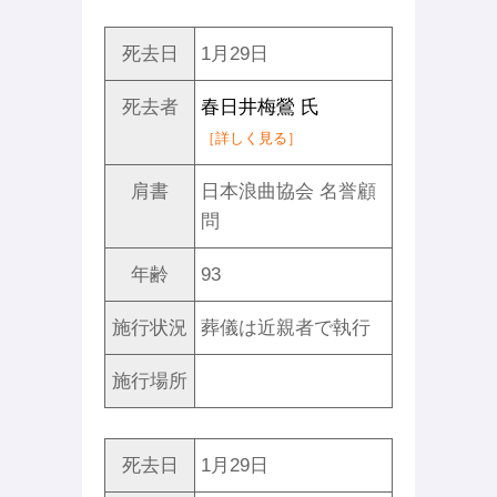
死去日
1月29日
死去者
春日井梅鶯 氏
［詳しく見る］
肩書
日本浪曲協会 名誉顧
問
年齢
93
施行状況
葬儀は近親者で執行
施行場所
死去日
1月29日