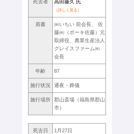
死去者
高田藤久 氏
［詳しく見る］
肩書
㈱いちい 前会長、 佐
藤㈱（ボーキ佐藤）元
取締役、農業生産法人
グレイスファーム㈱
会長
年齢
87
施行状況
通夜・葬儀
施行場所
郡山斎場（福島県郡山
市）
死去日
1月27日