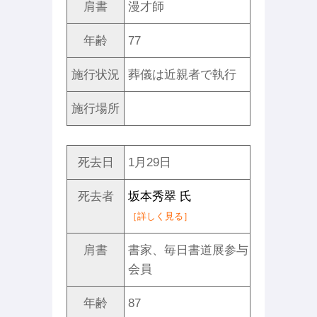
肩書
漫才師
年齢
77
施行状況
葬儀は近親者で執行
施行場所
死去日
1月29日
死去者
坂本秀翠 氏
［詳しく見る］
肩書
書家、毎日書道展参与
会員
年齢
87