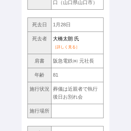
口（山口県山口市）
死去日
1月28日
死去者
大橋太朗 氏
［詳しく見る］
肩書
阪急電鉄㈱ 元社長
年齢
81
施行状況
葬儀は近親者で執行
後日お別れ会
施行場所