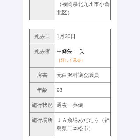
（福岡県北九州市小倉
北区）
死去日
1月30日
死去者
中條栄一 氏
［詳しく見る］
肩書
元白沢村議会議員
年齢
93
施行状況
通夜・葬儀
施行場所
ＪＡ斎場あだたら（福
島県二本松市）