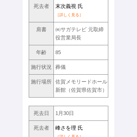
死去者
末次義視 氏
［詳しく見る］
肩書
㈱サガテレビ 元取締
役営業局長
年齢
85
施行状況
葬儀
施行場所
佐賀メモリードホール
新館（佐賀県佐賀市）
死去日
1月30日
死去者
峰さを理 氏
［詳しく見る］