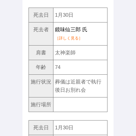
死去日
1月30日
死去者
鏡味仙三郎 氏
［詳しく見る］
肩書
太神楽師
年齢
74
施行状況
葬儀は近親者で執行
後日お別れ会
施行場所
死去日
1月30日