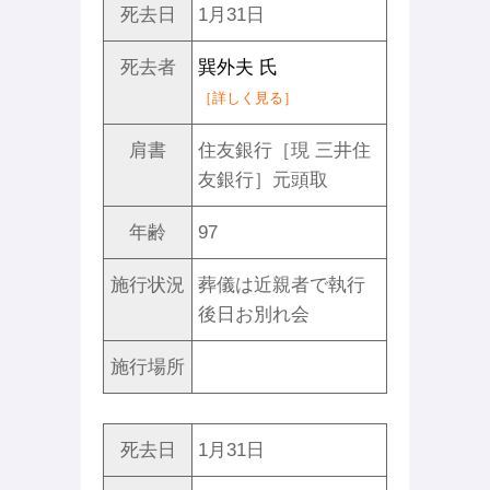
死去日
1月31日
死去者
巽外夫 氏
［詳しく見る］
肩書
住友銀行［現 三井住
友銀行］元頭取
年齢
97
施行状況
葬儀は近親者で執行
後日お別れ会
施行場所
死去日
1月31日