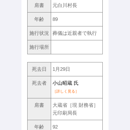
肩書
元白川村長
年齢
89
施行状況
葬儀は近親者で執行
施行場所
死去日
1月29日
死去者
小山昭蔵 氏
［詳しく見る］
肩書
大蔵省［現 財務省］
元印刷局長
年齢
92