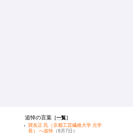
追悼の言葉
［
一覧
］
巽友正 氏（京都工芸繊維大学 元学
長） へ追悼
（8月7日）