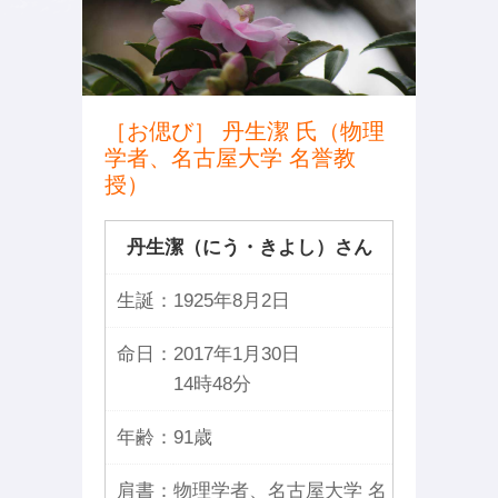
［お偲び］ 丹生潔 氏（物理
学者、名古屋大学 名誉教
授）
丹生潔（にう・きよし）さん
生誕：
1925年8月2日
命日：
2017年1月30日
14時48分
年齢：
91歳
肩書：
物理学者、名古屋大学 名