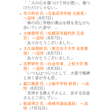
「「人の心を傷つけて何が悪い。傷つ
けただけじゃない...
市川和夫 氏（北条高等学校 元校長）
へ追悼
（8月7日）
「春の日に学校の裏山を桜を見ながら
歩いていた姿や、...
大橋寛明 氏（札幌高等裁判所 元長
官） へ追悼
（8月7日）
「ありがとうございました...
大久保喬樹 氏（東京女子大学 名誉教
授） へ追悼
（8月7日）
「ありがとうございました...
吉野耕作 氏（社会学者、上智大学 教
授） へ追悼
（8月3日）
「いつもはつらつとして、大股で颯爽
と歩く姿が今も思...
森口雅彦 氏（上板中学校 校長） へ追
悼
（8月2日）
「支持する教え子さんと、反する生徒
さんと二分してい...
板坂博之 氏（長崎市議会議員） へ追
悼
（7月31日）