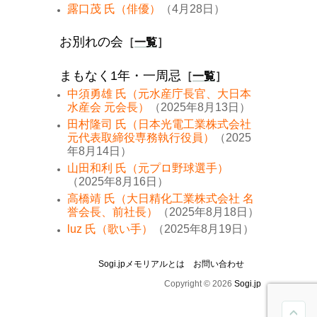
露口茂 氏（俳優）
（4月28日）
お別れの会
［
一覧
］
まもなく1年・一周忌
［
一覧
］
中須勇雄 氏（元水産庁長官、大日本
水産会 元会長）
（2025年8月13日）
田村隆司 氏（日本光電工業株式会社
元代表取締役専務執行役員）
（2025
年8月14日）
山田和利 氏（元プロ野球選手）
（2025年8月16日）
高橋靖 氏（大日精化工業株式会社 名
誉会長、前社長）
（2025年8月18日）
luz 氏（歌い手）
（2025年8月19日）
Sogi.jpメモリアルとは
お問い合わせ
Copyright © 2026
Sogi.jp