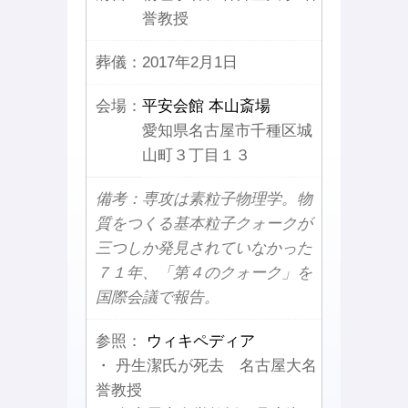
誉教授
葬儀：
2017年2月1日
会場：
平安会館 本山斎場
愛知県名古屋市千種区城
山町３丁目１３
備考：専攻は素粒子物理学。物
質をつくる基本粒子クォークが
三つしか発見されていなかった
７１年、「第４のクォーク」を
国際会議で報告。
参照：
ウィキペディア
・ 丹生潔氏が死去 名古屋大名
誉教授