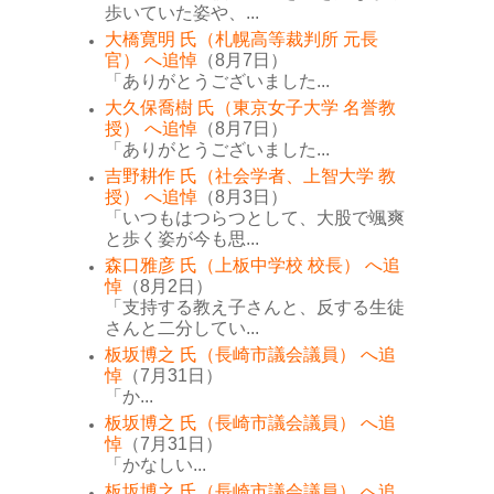
歩いていた姿や、...
大橋寛明 氏（札幌高等裁判所 元長
官） へ追悼
（8月7日）
「ありがとうございました...
大久保喬樹 氏（東京女子大学 名誉教
授） へ追悼
（8月7日）
「ありがとうございました...
吉野耕作 氏（社会学者、上智大学 教
授） へ追悼
（8月3日）
「いつもはつらつとして、大股で颯爽
と歩く姿が今も思...
森口雅彦 氏（上板中学校 校長） へ追
悼
（8月2日）
「支持する教え子さんと、反する生徒
さんと二分してい...
板坂博之 氏（長崎市議会議員） へ追
悼
（7月31日）
「か...
板坂博之 氏（長崎市議会議員） へ追
悼
（7月31日）
「かなしい...
板坂博之 氏（長崎市議会議員） へ追