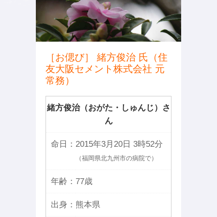
［お偲び］ 緒方俊治 氏（住
友大阪セメント株式会社 元
常務）
緒方俊治（おがた・しゅんじ）さ
ん
命日：
2015年3月20日 3時52分
（福岡県北九州市の病院で）
年齢：
77歳
出身：
熊本県