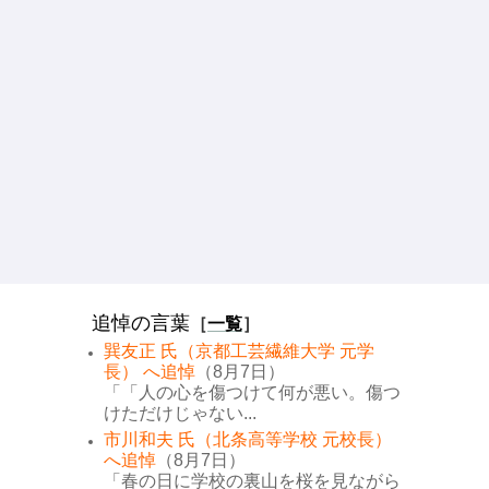
追悼の言葉
［
一覧
］
巽友正 氏（京都工芸繊維大学 元学
長） へ追悼
（8月7日）
「「人の心を傷つけて何が悪い。傷つ
けただけじゃない...
市川和夫 氏（北条高等学校 元校長）
へ追悼
（8月7日）
「春の日に学校の裏山を桜を見ながら