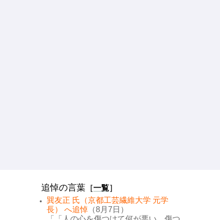
追悼の言葉
［
一覧
］
巽友正 氏（京都工芸繊維大学 元学
長） へ追悼
（8月7日）
「「人の心を傷つけて何が悪い。傷つ