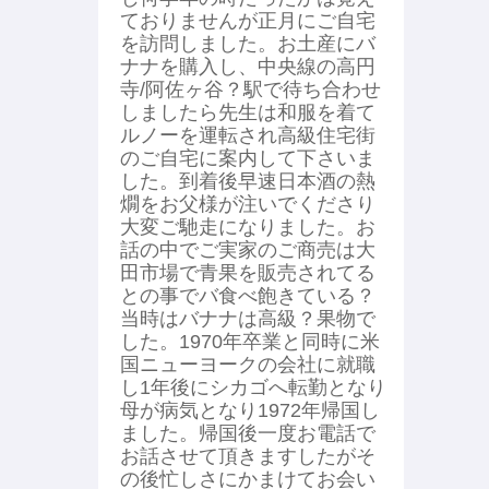
ておりませんが正月にご自宅
を訪問しました。お土産にバ
ナナを購入し、中央線の高円
寺/阿佐ヶ谷？駅で待ち合わせ
しましたら先生は和服を着て
ルノーを運転され高級住宅街
のご自宅に案内して下さいま
した。到着後早速日本酒の熱
燗をお父様が注いでくださり
大変ご馳走になりました。お
話の中でご実家のご商売は大
田市場で青果を販売されてる
との事でバ食べ飽きている？
当時はバナナは高級？果物で
した。1970年卒業と同時に米
国ニューヨークの会社に就職
し1年後にシカゴへ転勤となり
母が病気となり1972年帰国し
ました。帰国後一度お電話で
お話させて頂きますしたがそ
の後忙しさにかまけてお会い