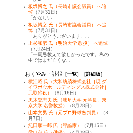
板坂博之 氏（長崎市議会議員） へ追
悼
（7月31日）
「かなしい...
板坂博之 氏（長崎市議会議員） へ追
悼
（7月31日）
「ありがとうございます。...
上杉和彦 氏（明治大学 教授） へ追悼
（7月24日）
「一周忌教えて欲しかったです。私の
中ではまだ亡くな...
おくやみ・訃報
［
一覧
］［
詳細版
］
横江昭 氏（大和紡績株式会社［現 ダ
イワボウホールディングス株式会社］
元取締役）
（8月16日）
黒木登志夫 氏（岐阜大学 元学長、東
京大学 名誉教授）
（8月28日）
山本文男 氏（元プロ野球審判員）
（8
月7日）
紀田順一郎 氏（評論家）
（7月15日）
露口茂 氏（俳優）
（4月28日）