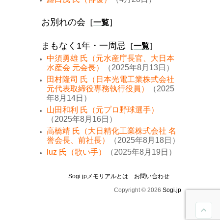
お別れの会
［
一覧
］
まもなく1年・一周忌
［
一覧
］
中須勇雄 氏（元水産庁長官、大日本
水産会 元会長）
（2025年8月13日）
田村隆司 氏（日本光電工業株式会社
元代表取締役専務執行役員）
（2025
年8月14日）
山田和利 氏（元プロ野球選手）
（2025年8月16日）
高橋靖 氏（大日精化工業株式会社 名
誉会長、前社長）
（2025年8月18日）
luz 氏（歌い手）
（2025年8月19日）
Sogi.jpメモリアルとは
お問い合わせ
Copyright © 2026
Sogi.jp