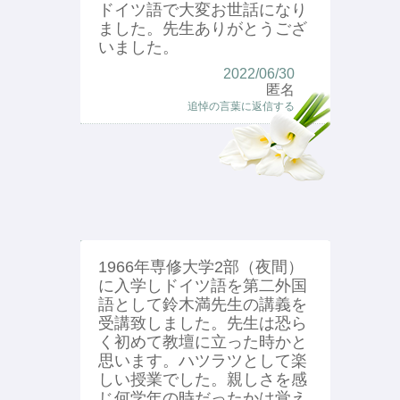
ドイツ語で大変お世話になり
ました。先生ありがとうござ
いました。
2022/06/30
匿名
追悼の言葉に返信する
1966年専修大学2部（夜間）
に入学しドイツ語を第二外国
語として鈴木満先生の講義を
受講致しました。先生は恐ら
く初めて教壇に立った時かと
思います。ハツラツとして楽
しい授業でした。親しさを感
じ何学年の時だったかは覚え