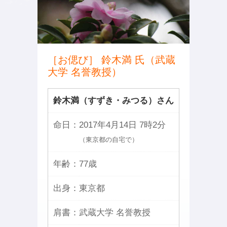
［お偲び］ 鈴木満 氏（武蔵
大学 名誉教授）
鈴木満（すずき・みつる）さん
命日：
2017年4月14日 7時2分
（東京都の自宅で）
年齢：
77歳
出身：
東京都
肩書：
武蔵大学 名誉教授