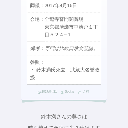
葬儀：
2017年4月16日
会場：
全龍寺普門閣斎場
東京都清瀬市中清戸１丁
目５２４−１
備考：専門は比較口承文芸論。
参照：
・ 鈴木満氏死去 武蔵大名誉教
授
2017/04/21
Sogi.jp
さ行
鈴木満さんの尊さは