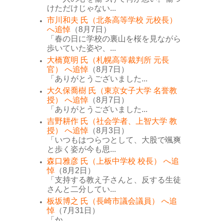
けただけじゃない...
市川和夫 氏（北条高等学校 元校長）
へ追悼
（8月7日）
「春の日に学校の裏山を桜を見ながら
歩いていた姿や、...
大橋寛明 氏（札幌高等裁判所 元長
官） へ追悼
（8月7日）
「ありがとうございました...
大久保喬樹 氏（東京女子大学 名誉教
授） へ追悼
（8月7日）
「ありがとうございました...
吉野耕作 氏（社会学者、上智大学 教
授） へ追悼
（8月3日）
「いつもはつらつとして、大股で颯爽
と歩く姿が今も思...
森口雅彦 氏（上板中学校 校長） へ追
悼
（8月2日）
「支持する教え子さんと、反する生徒
さんと二分してい...
板坂博之 氏（長崎市議会議員） へ追
悼
（7月31日）
「か...