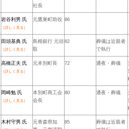
社長
岩谷利男 氏
元鷹巣町助役
86
［詳しく見る］
田頭基典 氏
島根銀行 元頭
82
葬儀は近親者
取
で執行
［詳しく見る］
高橋正夫 氏
元本別町長
72
通夜・葬儀
［詳しく見る］
岡崎勉 氏
本別町商工会
80
通夜・葬儀
会長
［詳しく見る］
木村守男 氏
元青森県知
85
葬儀は近親者