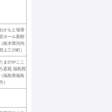
おかもと瑞香
堂ホール新館
（栃木県河内
郡上三川町）
たまのやここ
ろ斎苑 福島西
（福島県福島
市）