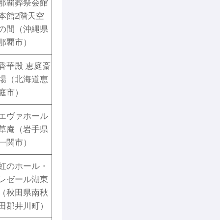
那覇葬祭会館
本館2階天空
の間（沖縄県
那覇市）
香華殿 恵庭斎
場（北海道恵
庭市）
エヴァホール
草庵（岩手県
一関市）
虹のホール・
レゼール湖東
（秋田県南秋
田郡井川町）