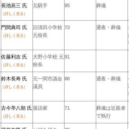
長池辰三 氏
元騎手
95
葬儀
［詳しく見る］
門間典司 氏
旧清田小学校
73
通夜・葬儀
元校長
［詳しく見る］
佐藤利吉 氏
大野小学校 元
91
校長
［詳しく見る］
鈴木長寿 氏
元一関市議会
86
通夜・葬儀
議員
［詳しく見る］
古今亭八朝 氏
落語家
71
葬儀は近親者
で執行
［詳しく見る］