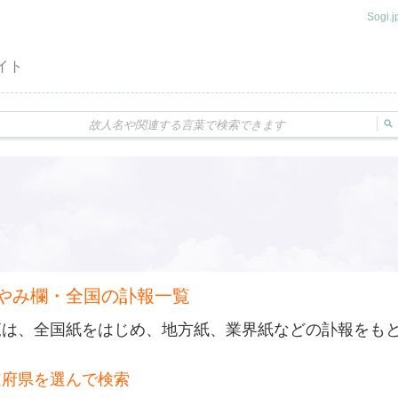
Sogi
イト
やみ欄・全国の訃報一覧
覧は、全国紙をはじめ、地方紙、業界紙などの訃報をも
。
道府県を選んで検索