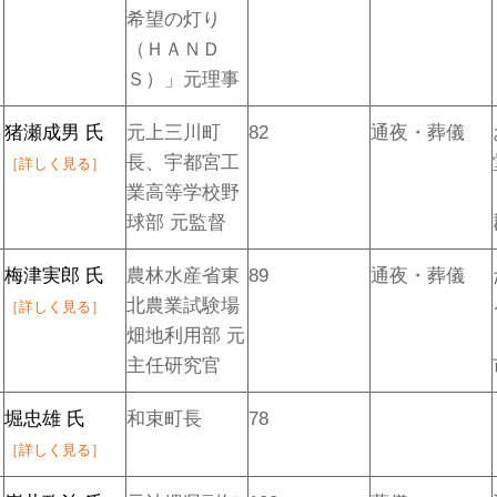
希望の灯り
（ＨＡＮＤ
Ｓ）」元理事
猪瀬成男 氏
元上三川町
82
通夜・葬儀
長、宇都宮工
［詳しく見る］
業高等学校野
球部 元監督
梅津実郎 氏
農林水産省東
89
通夜・葬儀
北農業試験場
［詳しく見る］
畑地利用部 元
主任研究官
堀忠雄 氏
和束町長
78
［詳しく見る］