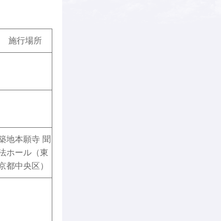
施行場所
築地本願寺 聞
法ホール（東
京都中央区）