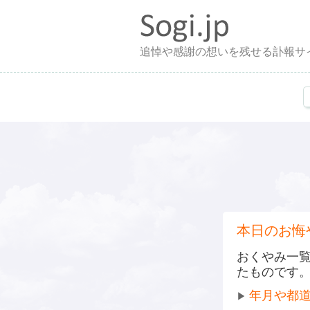
追悼や感謝の想いを残せる訃報サ
本日のお悔
おくやみ一
たものです
年月や都
▶