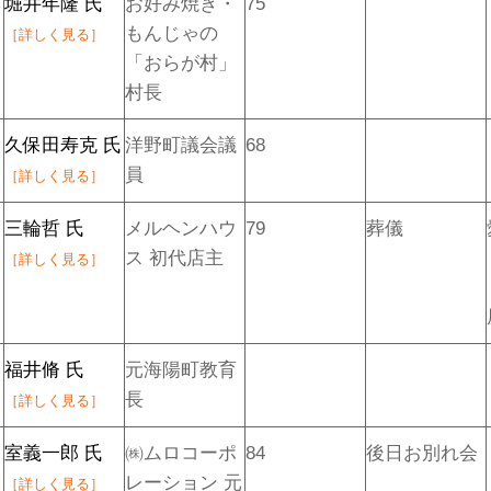
堀井年隆 氏
お好み焼き・
75
もんじゃの
［詳しく見る］
「おらが村」
村長
久保田寿克 氏
洋野町議会議
68
員
［詳しく見る］
三輪哲 氏
メルヘンハウ
79
葬儀
ス 初代店主
［詳しく見る］
福井脩 氏
元海陽町教育
長
［詳しく見る］
室義一郎 氏
㈱ムロコーポ
84
後日お別れ会
レーション 元
［詳しく見る］