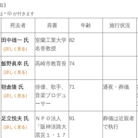
一覧】
は
＊
印 が付きます
死去者
肩書
年齢
施行状況
田中雄一 氏
室蘭工業大学
82
名誉教授
［詳しく見る］
飯野眞幸 氏
高崎市教育長
74
［詳しく見る］
朝倉隆 氏
俳優、歌手、
71
通夜・葬儀
音楽プロデュ
［詳しく見る］
ーサー
足立悦夫 氏
ＮＰＯ法人
91
葬儀は近親者
「阪神淡路大
で執行
［詳しく見る］
震災１・１７