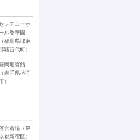
セレモニーホ
ール香華園
（福島県耶麻
郡猪苗代町）
盛岡迎賓館
（岩手県盛岡
市）
落合斎場（東
京都新宿区）