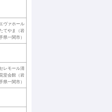
エヴァホール
たてやま（岩
手県一関市）
セレモール清
花堂会館（岩
手県一関市）