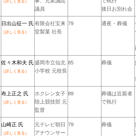
事、元衆議院
で執行
［詳しく見る］
議員
後日お別れ会
日出山征一 氏
有限会社宝来
79
通夜・葬儀
堂製菓 社長
［詳しく見る］
佐々木和夫 氏
盛岡市立仙北
85
葬儀
小学校 元校長
［詳しく見る］
布上正之 氏
ホクレン女子
89
葬儀は近親者
陸上競技部 元
で執行
［詳しく見る］
監督
山崎正 氏
元テレビ朝日
79
葬儀
アナウンサー
［詳しく見る］