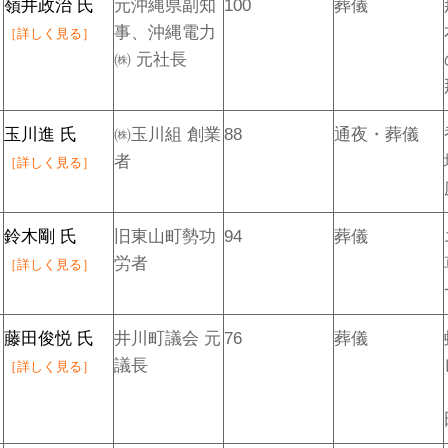
嶺井政治 氏
元沖縄県副知
100
葬儀
事、沖縄電力
［詳しく見る］
㈱ 元社長
玉川進 氏
㈱玉川組 創業
88
通夜・葬儀
者
［詳しく見る］
鈴木剛 氏
旧東山町勢功
94
葬儀
労者
［詳しく見る］
藤田俊悦 氏
井川町議会 元
76
葬儀
議長
［詳しく見る］