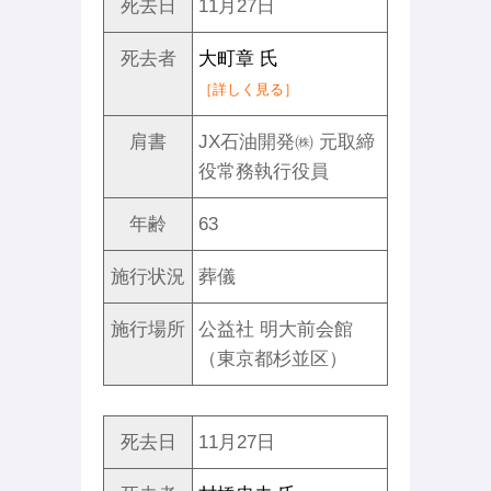
死去日
11月27日
死去者
大町章 氏
［詳しく見る］
肩書
JX石油開発㈱ 元取締
役常務執行役員
年齢
63
施行状況
葬儀
施行場所
公益社 明大前会館
（東京都杉並区）
死去日
11月27日