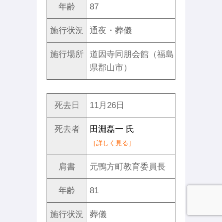
年齢
87
施行状況
通夜・葬儀
施行場所
道因寺同朋会館（福島
県郡山市）
死去日
11月26日
死去者
田淵磊一 氏
［詳しく見る］
肩書
元鴨方町教育委員長
年齢
81
施行状況
葬儀