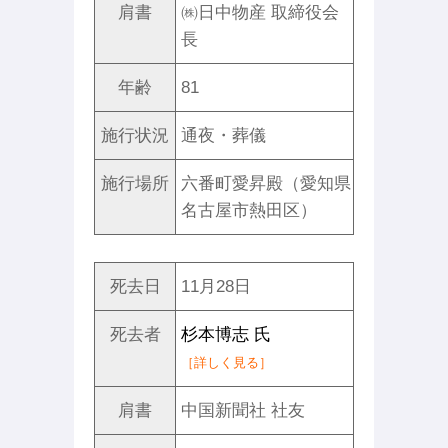
肩書
㈱日中物産 取締役会
長
年齢
81
施行状況
通夜・葬儀
施行場所
六番町愛昇殿（愛知県
名古屋市熱田区）
死去日
11月28日
死去者
杉本博志 氏
［詳しく見る］
肩書
中国新聞社 社友