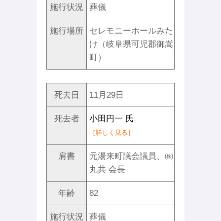
施行状況
葬儀
施行場所
セレモニーホールみた
け（岐阜県可児郡御嵩
町）
死去日
11月29日
死去者
小田円一 氏
［詳しく見る］
肩書
元湯来町議会議員、㈱
丸共 会長
年齢
82
施行状況
葬儀