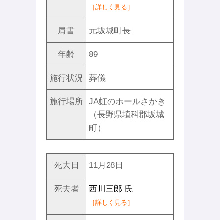
［詳しく見る］
肩書
元坂城町長
年齢
89
施行状況
葬儀
施行場所
JA虹のホールさかき
（長野県埴科郡坂城
町）
死去日
11月28日
死去者
西川三郎 氏
［詳しく見る］