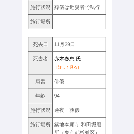
施行状況
葬儀は近親者で執行
施行場所
死去日
11月29日
死去者
赤木春恵 氏
［詳しく見る］
肩書
俳優
年齢
94
施行状況
通夜・葬儀
施行場所
築地本願寺 和田堀廟
所（東京都杉並区）