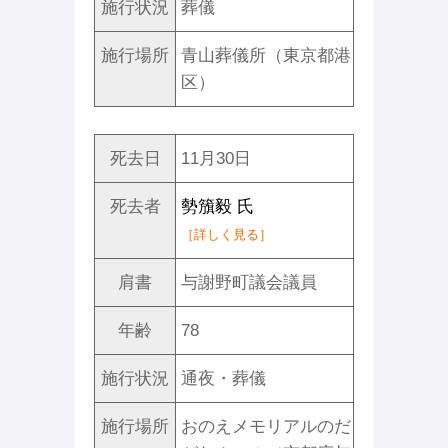
施行状況
葬儀
施行場所
青山葬儀所（東京都港
区）
死去日
11月30日
死去者
勢籏毅 氏
［詳しく見る］
肩書
与謝野町議会議員
年齢
78
施行状況
通夜・葬儀
施行場所
おのえメモリアルのだ