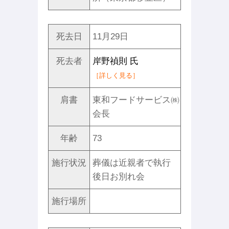
死去日
11月29日
死去者
岸野禎則 氏
［詳しく見る］
肩書
東和フードサービス㈱
会長
年齢
73
施行状況
葬儀は近親者で執行
後日お別れ会
施行場所