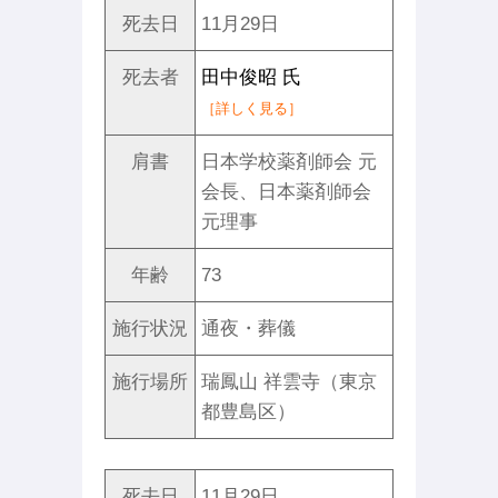
死去日
11月29日
死去者
田中俊昭 氏
［詳しく見る］
肩書
日本学校薬剤師会 元
会長、日本薬剤師会
元理事
年齢
73
施行状況
通夜・葬儀
施行場所
瑞鳳山 祥雲寺（東京
都豊島区）
死去日
11月29日