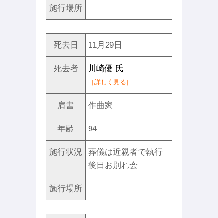
施行場所
死去日
11月29日
死去者
川崎優 氏
［詳しく見る］
肩書
作曲家
年齢
94
施行状況
葬儀は近親者で執行
後日お別れ会
施行場所