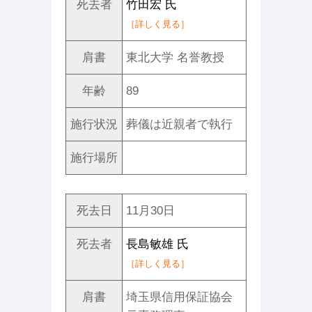
死去者
竹田宏 氏
［詳しく見る］
肩書
東北大学 名誉教授
年齢
89
施行状況
葬儀は近親者で執行
施行場所
死去日
11月30日
死去者
長島敏雄 氏
［詳しく見る］
肩書
埼玉県信用保証協会