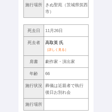
施行場所
きぬ聖苑（茨城県筑西
市）
死去日
11月26日
死去者
高取英 氏
［詳しく見る］
肩書
劇作家・演出家
年齢
66
施行状況
葬儀は近親者で執行
後日お別れ会
施行場所