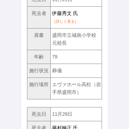
死去者
伊藤秀文 氏
［詳しく見る］
肩書
盛岡市立城南小学校
元校長
年齢
79
施行状況
葬儀
施行場所
エヴァホール高松（岩
手県盛岡市）
死去日
11月29日
死去者
藤村楠正 氏