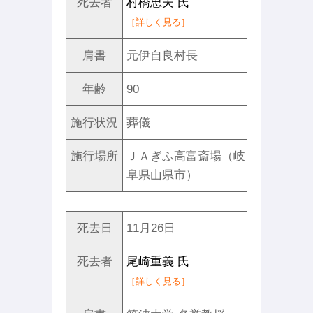
死去者
村橋忠夫 氏
［詳しく見る］
肩書
元伊自良村長
年齢
90
施行状況
葬儀
施行場所
ＪＡぎふ高富斎場（岐
阜県山県市）
死去日
11月26日
死去者
尾崎重義 氏
［詳しく見る］