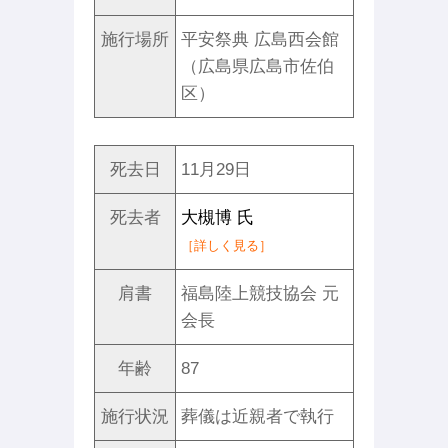
施行場所
平安祭典 広島西会館
（広島県広島市佐伯
区）
死去日
11月29日
死去者
大槻博 氏
［詳しく見る］
肩書
福島陸上競技協会 元
会長
年齢
87
施行状況
葬儀は近親者で執行