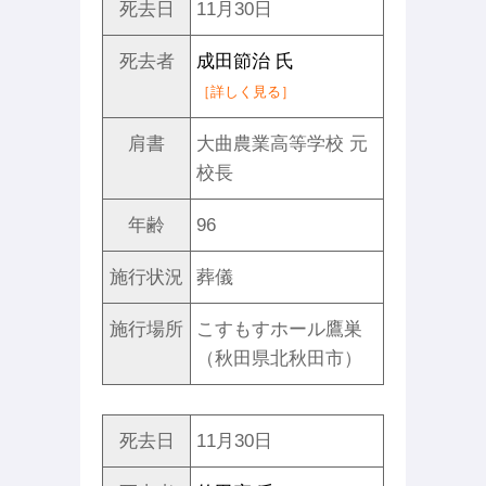
死去日
11月30日
死去者
成田節治 氏
［詳しく見る］
肩書
大曲農業高等学校 元
校長
年齢
96
施行状況
葬儀
施行場所
こすもすホール鷹巣
（秋田県北秋田市）
死去日
11月30日