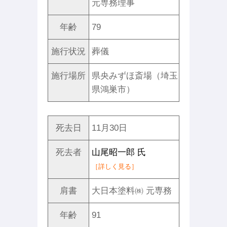
元専務理事
年齢
79
施行状況
葬儀
施行場所
県央みずほ斎場（埼玉
県鴻巣市）
死去日
11月30日
死去者
山尾昭一郎 氏
［詳しく見る］
肩書
大日本塗料㈱ 元専務
年齢
91