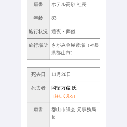
肩書
ホテル高砂 社長
年齢
83
施行状況
通夜・葬儀
施行場所
さがみ金屋斎場（福島
県郡山市）
死去日
11月26日
死去者
岡留万蔵 氏
［詳しく見る］
肩書
郡山市議会 元事務局
長