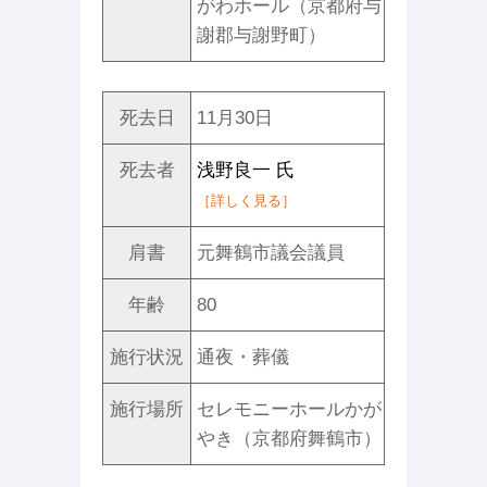
がわホール（京都府与
謝郡与謝野町）
死去日
11月30日
死去者
浅野良一 氏
［詳しく見る］
肩書
元舞鶴市議会議員
年齢
80
施行状況
通夜・葬儀
施行場所
セレモニーホールかが
やき（京都府舞鶴市）