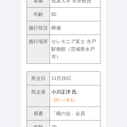
肩書
筑波大学 名誉教授
年齢
82
施行状況
葬儀
施行場所
セレモニア富士 水戸
駅南館（茨城県水戸
市）
死去日
11月26日
死去者
小川正洋 氏
［詳しく見る］
肩書
「楯の会」会員