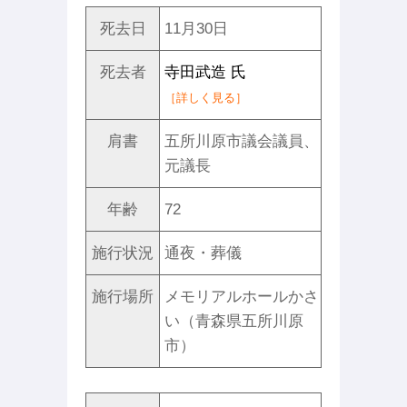
死去日
11月30日
死去者
寺田武造 氏
［詳しく見る］
肩書
五所川原市議会議員、
元議長
年齢
72
施行状況
通夜・葬儀
施行場所
メモリアルホールかさ
い（青森県五所川原
市）