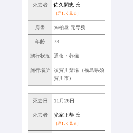
死去者
佐久間忠 氏
［詳しく見る］
肩書
㈱柏屋 元専務
年齢
73
施行状況
通夜・葬儀
施行場所
須賀川斎場（福島県須
賀川市）
死去日
11月26日
死去者
光家正恭 氏
［詳しく見る］