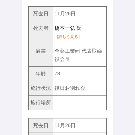
死去日
11月26日
死去者
橋本一弘 氏
［詳しく見る］
肩書
全薬工業㈱ 代表取締
役会長
年齢
78
施行状況
後日お別れ会
施行場所
死去日
11月26日