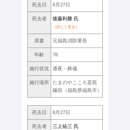
死去日
8月27日
死去者
後藤利勝 氏
［詳しく見る］
肩書
元福島消防署長
年齢
78
施行状況
通夜・葬儀
施行場所
たまのやこころ斎苑
鎌田（福島県福島市）
死去日
8月27日
死去者
三上祐三 氏