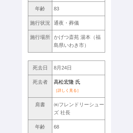
年齢
83
施行状況
通夜・葬儀
施行場所
かげつ斎苑 湯本（福
島県いわき市）
死去日
8月24日
死去者
高松宏隆 氏
［詳しく見る］
肩書
㈱フレンドリーシュー
ズ 社長
年齢
68