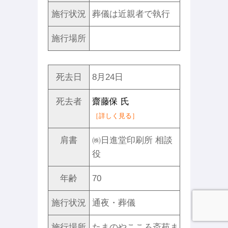
施行状況
葬儀は近親者で執行
施行場所
死去日
8月24日
死去者
齋藤保 氏
［詳しく見る］
肩書
㈱日進堂印刷所 相談
役
年齢
70
施行状況
通夜・葬儀
施行場所
たまのやこころ斎苑ま