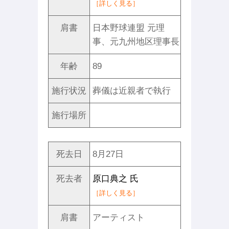
［詳しく見る］
肩書
日本野球連盟 元理
事、元九州地区理事長
年齢
89
施行状況
葬儀は近親者で執行
施行場所
死去日
8月27日
死去者
原口典之 氏
［詳しく見る］
肩書
アーティスト