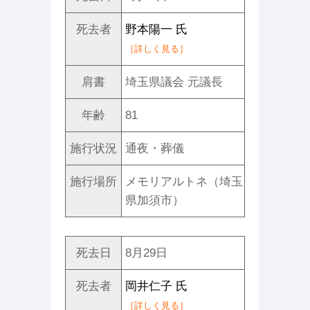
死去者
野本陽一 氏
［詳しく見る］
肩書
埼玉県議会 元議長
年齢
81
施行状況
通夜・葬儀
施行場所
メモリアルトネ（埼玉
県加須市）
死去日
8月29日
死去者
岡井仁子 氏
［詳しく見る］