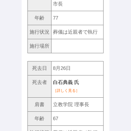
市長
年齢
77
施行状況
葬儀は近親者で執行
施行場所
死去日
8月26日
死去者
白石典義 氏
［詳しく見る］
肩書
立教学院 理事長
年齢
67