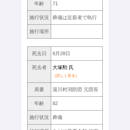
年齢
71
施行状況
葬儀は近親者で執行
施行場所
死去日
8月28日
死去者
大塚勲 氏
［詳しく見る］
肩書
湯川村消防団 元団長
年齢
82
施行状況
葬儀