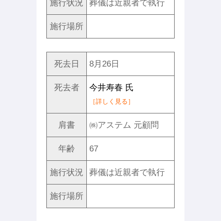
施行状況
葬儀は近親者で執行
施行場所
死去日
8月26日
死去者
今井寿春 氏
［詳しく見る］
肩書
㈱アステム 元顧問
年齢
67
施行状況
葬儀は近親者で執行
施行場所