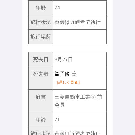
年齢
74
施行状況
葬儀は近親者で執行
施行場所
死去日
8月27日
死去者
益子修 氏
［詳しく見る］
肩書
三菱自動車工業㈱ 前
会長
年齢
71
施行状況
葬儀は近親者で執行