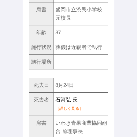
肩書
盛岡市立渋民小学校
元校長
年齢
87
施行状況
葬儀は近親者で執行
施行場所
死去日
8月24日
死去者
石河弘 氏
［詳しく見る］
肩書
いわき青果商業協同組
合 前理事長