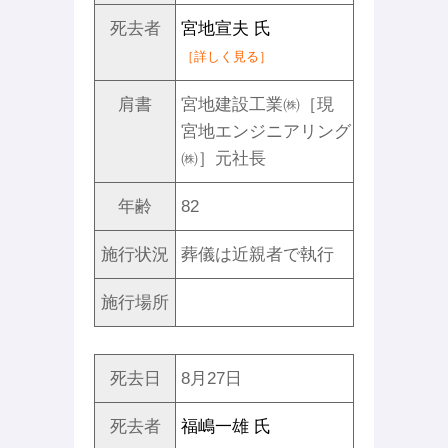
死去者
宮地宣夫 氏
［詳しく見る］
肩書
宮地建設工業㈱［現
宮地エンジニアリング
㈱］元社長
年齢
82
施行状況
葬儀は近親者で執行
施行場所
死去日
8月27日
死去者
福嶋一雄 氏