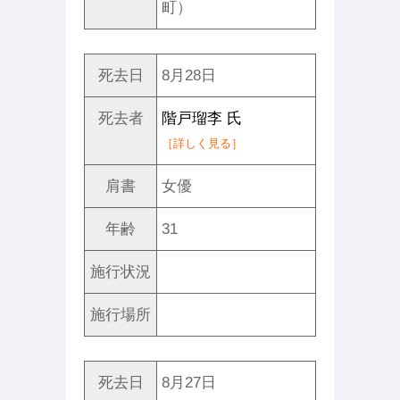
町）
死去日
8月28日
死去者
階戸瑠李 氏
［詳しく見る］
肩書
女優
年齢
31
施行状況
施行場所
死去日
8月27日