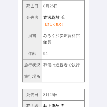
死去日
8月26日
死去者
渡辺為雄 氏
［詳しく見る］
肩書
みろく沢炭鉱資料館
館長
年齢
94
施行状況
葬儀は近親者で執行
施行場所
死去日
8月25日
死去者
井上康徳 氏