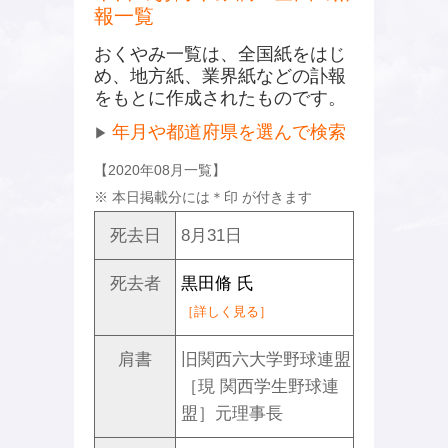
報一覧
おくやみ一覧は、全国紙をはじ
め、地方紙、業界紙などの訃報
をもとに作成されたものです。
年月や都道府県を選んで検索
▶
【2020年08月一覧】
※ 本日掲載分には
＊
印 が付きます
死去日
8月31日
死去者
黒田脩 氏
［詳しく見る］
肩書
旧関西六大学野球連盟
［現 関西学生野球連
盟］元理事長