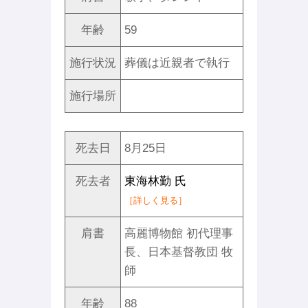
年齢
59
施行状況
葬儀は近親者で執行
施行場所
死去日
8月25日
死去者
東海林勤 氏
［詳しく見る］
肩書
高麗博物館 初代理事
長、日本基督教団 牧
師
年齢
88