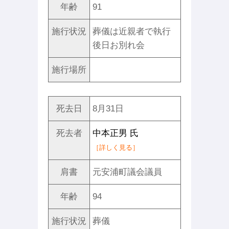
年齢
91
施行状況
葬儀は近親者で執行
後日お別れ会
施行場所
死去日
8月31日
死去者
中本正男 氏
［詳しく見る］
肩書
元安浦町議会議員
年齢
94
施行状況
葬儀