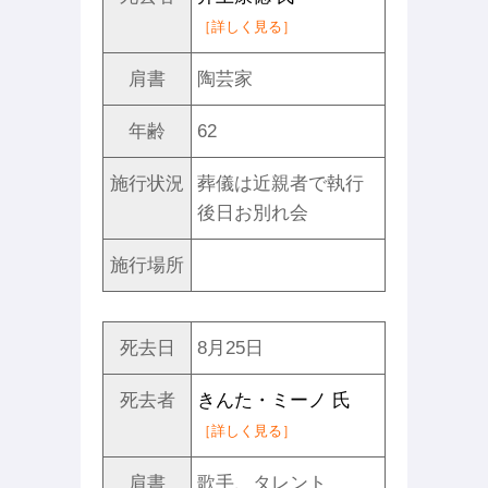
［詳しく見る］
肩書
陶芸家
年齢
62
施行状況
葬儀は近親者で執行
後日お別れ会
施行場所
死去日
8月25日
死去者
きんた・ミーノ 氏
［詳しく見る］
肩書
歌手、タレント