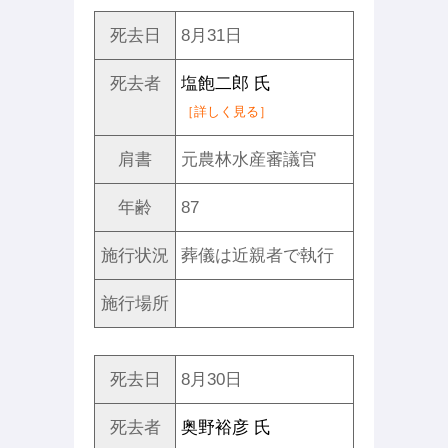
死去日
8月31日
死去者
塩飽二郎 氏
［詳しく見る］
肩書
元農林水産審議官
年齢
87
施行状況
葬儀は近親者で執行
施行場所
死去日
8月30日
死去者
奥野裕彦 氏