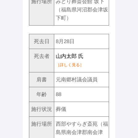
施行場所
みどり葬斎会館 坂下
（福島県河沼郡会津坂
下町）
死去日
8月28日
死去者
山内太郎 氏
［詳しく見る］
肩書
元南郷村議会議員
年齢
88
施行状況
葬儀
施行場所
西部やすらぎ斎苑（福
島県南会津郡南会津