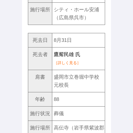
施行場所
シティ・ホール安浦
（広島県呉市）
死去日
8月31日
死去者
鷹觜民雄 氏
［詳しく見る］
肩書
盛岡市立巻堀中学校
元校長
年齢
88
施行状況
葬儀
施行場所
高伝寺（岩手県紫波郡