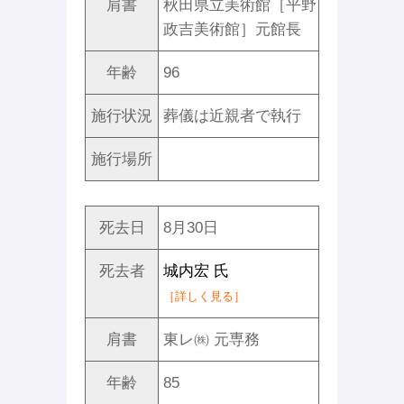
肩書
秋田県立美術館［平野
政吉美術館］元館長
年齢
96
施行状況
葬儀は近親者で執行
施行場所
死去日
8月30日
死去者
城内宏 氏
［詳しく見る］
肩書
東レ㈱ 元専務
年齢
85