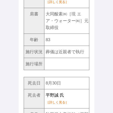
［詳しく見る］
肩書
大同酸素㈱［現 エ
ア・ウォーター㈱］元
取締役
年齢
83
施行状況
葬儀は近親者で執行
施行場所
死去日
8月30日
死去者
平野誠 氏
［詳しく見る］