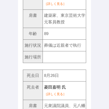
［詳しく見る］
肩書
建築家、東京芸術大学
元客員教授
年齢
89
施行状況
葬儀は近親者で執行
施行場所
死去日
8月26日
死去者
菱田嘉明 氏
［詳しく見る］
肩書
元衆議院議員、元八幡