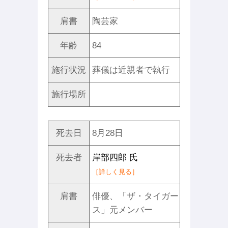
肩書
陶芸家
年齢
84
施行状況
葬儀は近親者で執行
施行場所
死去日
8月28日
死去者
岸部四郎 氏
［詳しく見る］
肩書
俳優、「ザ・タイガー
ス」元メンバー