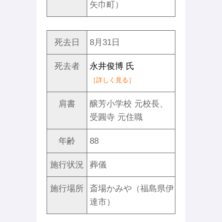
矢巾町）
死去日
8月31日
死去者
永井俊博 氏
［詳しく見る］
肩書
醸芳小学校 元校長、
受圓寺 元住職
年齢
88
施行状況
葬儀
施行場所
斎場かみや（福島県伊
達市）