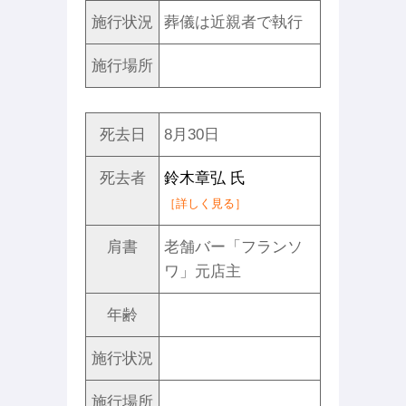
施行状況
葬儀は近親者で執行
施行場所
死去日
8月30日
死去者
鈴木章弘 氏
［詳しく見る］
肩書
老舗バー「フランソ
ワ」元店主
年齢
施行状況
施行場所