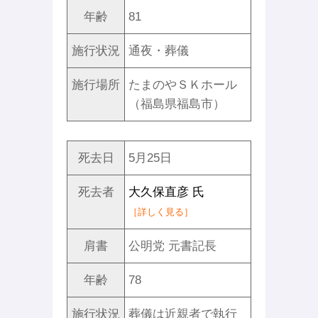
年齢
81
施行状況
通夜・葬儀
施行場所
たまのやＳＫホール
（福島県福島市）
死去日
5月25日
死去者
大久保直彦 氏
［詳しく見る］
肩書
公明党 元書記長
年齢
78
施行状況
葬儀は近親者で執行