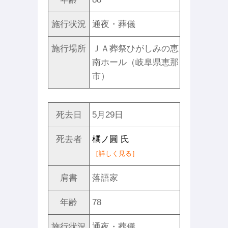
施行状況
通夜・葬儀
施行場所
ＪＡ葬祭ひがしみの恵
南ホール（岐阜県恵那
市）
死去日
5月29日
死去者
橘ノ圓 氏
［詳しく見る］
肩書
落語家
年齢
78
施行状況
通夜・葬儀