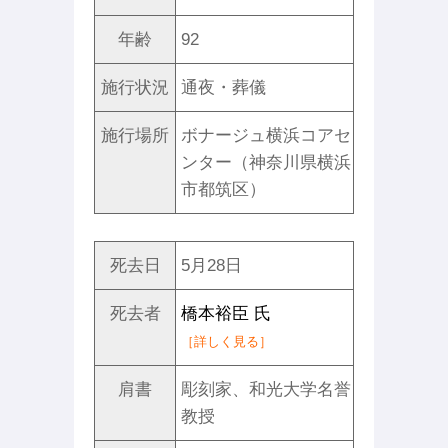
年齢
92
施行状況
通夜・葬儀
施行場所
ボナージュ横浜コアセ
ンター（神奈川県横浜
市都筑区）
死去日
5月28日
死去者
橋本裕臣 氏
［詳しく見る］
肩書
彫刻家、和光大学名誉
教授