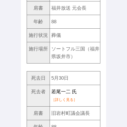
肩書
福井放送 元会長
年齢
88
施行状況
葬儀
施行場所
ソートフル三国（福井
県坂井市）
死去日
5月30日
死去者
若尾一二 氏
［詳しく見る］
肩書
旧岩村町議会議長
年齢
88