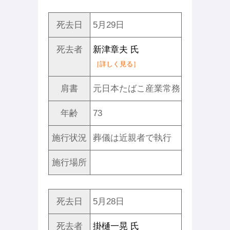
死去日
5月29日
死去者
新津章夫 氏
［詳しく見る］
肩書
元日本たばこ産業常務
年齢
73
施行状況
葬儀は近親者で執行
施行場所
死去日
5月28日
死去者
掛樋一晃 氏