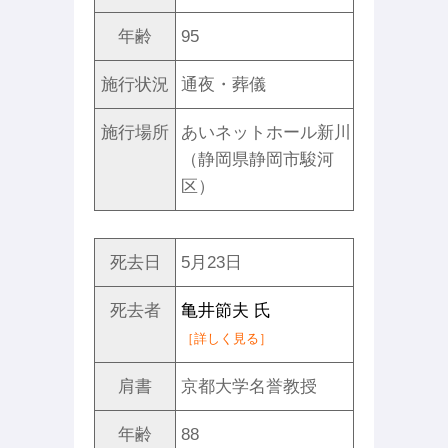
年齢
95
施行状況
通夜・葬儀
施行場所
あいネットホール新川
（静岡県静岡市駿河
区）
死去日
5月23日
死去者
亀井節夫 氏
［詳しく見る］
肩書
京都大学名誉教授
年齢
88