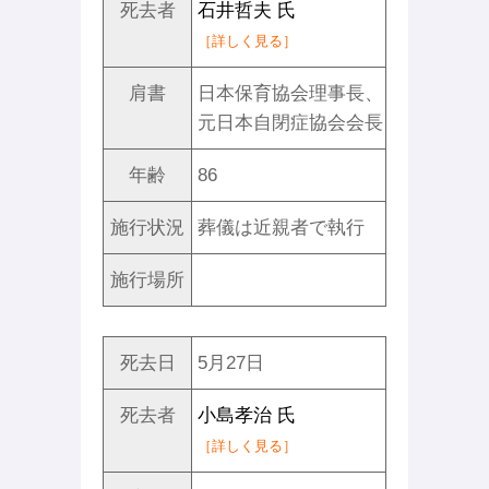
死去者
石井哲夫 氏
［詳しく見る］
肩書
日本保育協会理事長、
元日本自閉症協会会長
年齢
86
施行状況
葬儀は近親者で執行
施行場所
死去日
5月27日
死去者
小島孝治 氏
［詳しく見る］