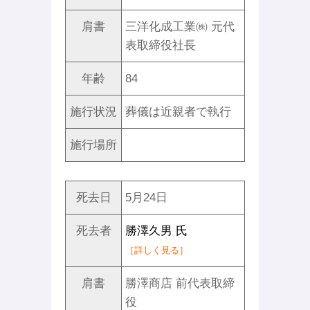
肩書
三洋化成工業㈱ 元代
表取締役社長
年齢
84
施行状況
葬儀は近親者で執行
施行場所
死去日
5月24日
死去者
勝澤久男 氏
［詳しく見る］
肩書
勝澤商店 前代表取締
役