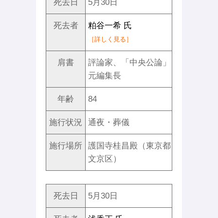
死去日
5月30日
死去者
粕谷一希 氏
［詳しく見る］
肩書
評論家、「中央公論」
元編集長
年齢
84
施行状況
通夜・葬儀
施行場所
護国寺桂昌殿（東京都
文京区）
死去日
5月30日