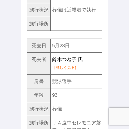
施行状況
葬儀は近親者で執行
施行場所
死去日
5月23日
死去者
鈴木つね子 氏
［詳しく見る］
肩書
競泳選手
年齢
93
施行状況
葬儀
施行場所
ＪＡ遠中セレモニア磐