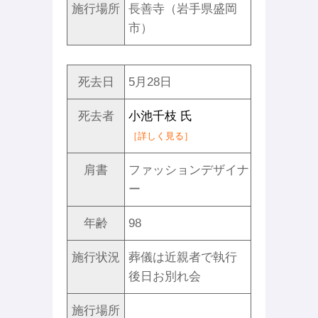
施行場所
長善寺（岩手県盛岡
市）
死去日
5月28日
死去者
小池千枝 氏
［詳しく見る］
肩書
ファッションデザイナ
ー
年齢
98
施行状況
葬儀は近親者で執行
後日お別れ会
施行場所