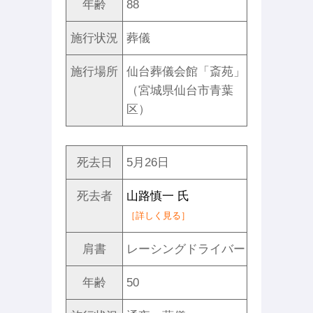
年齢
88
施行状況
葬儀
施行場所
仙台葬儀会館「斎苑」
（宮城県仙台市青葉
区）
死去日
5月26日
死去者
山路慎一 氏
［詳しく見る］
肩書
レーシングドライバー
年齢
50