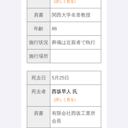
［詳しく見る］
肩書
関西大学名誉教授
年齢
86
施行状況
葬儀は近親者で執行
施行場所
死去日
5月25日
死去者
西坂早人 氏
［詳しく見る］
肩書
有限会社西坂工業所
会長