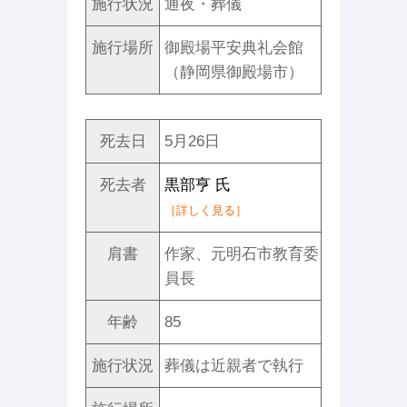
施行状況
通夜・葬儀
施行場所
御殿場平安典礼会館
（静岡県御殿場市）
死去日
5月26日
死去者
黒部亨 氏
［詳しく見る］
肩書
作家、元明石市教育委
員長
年齢
85
施行状況
葬儀は近親者で執行