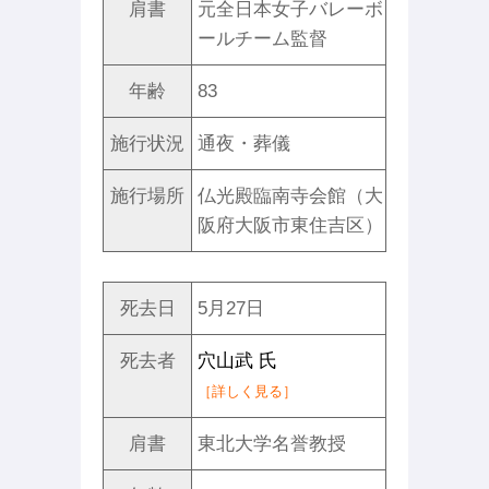
肩書
元全日本女子バレーボ
ールチーム監督
年齢
83
施行状況
通夜・葬儀
施行場所
仏光殿臨南寺会館（大
阪府大阪市東住吉区）
死去日
5月27日
死去者
穴山武 氏
［詳しく見る］
肩書
東北大学名誉教授