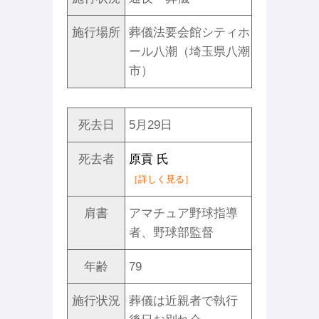
施行場所
葬儀法要会館シティホ
ール八潮（埼玉県八潮
市）
死去日
5月29日
死去者
原貢 氏
［詳しく見る］
肩書
アマチュア野球指導
者、野球部監督
年齢
79
施行状況
葬儀は近親者で執行