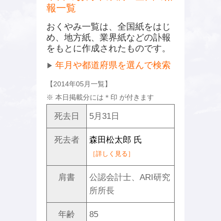
報一覧
おくやみ一覧は、全国紙をはじ
め、地方紙、業界紙などの訃報
をもとに作成されたものです。
年月や都道府県を選んで検索
▶
【2014年05月一覧】
※ 本日掲載分には
＊
印 が付きます
死去日
5月31日
死去者
森田松太郎 氏
［詳しく見る］
肩書
公認会計士、ARI研究
所所長
年齢
85