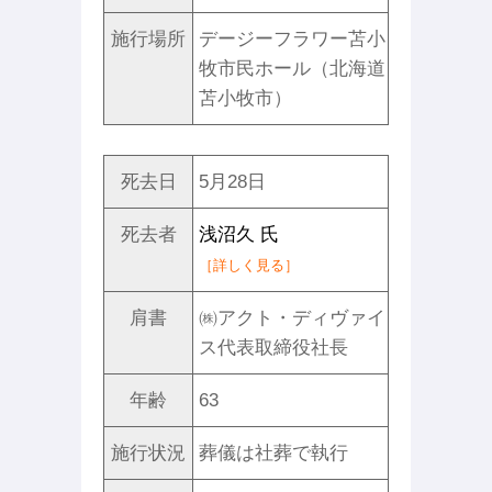
施行場所
デージーフラワー苫小
牧市民ホール（北海道
苫小牧市）
死去日
5月28日
死去者
浅沼久 氏
［詳しく見る］
肩書
㈱アクト・ディヴァイ
ス代表取締役社長
年齢
63
施行状況
葬儀は社葬で執行