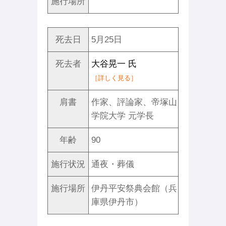
施行場所
死去日
5月25日
死去者
大谷晃一 氏
［詳しく見る］
肩書
作家、評論家、帝塚山
学院大学 元学長
年齢
90
施行状況
通夜・葬儀
施行場所
伊丹平安祭典会館（兵
庫県伊丹市）