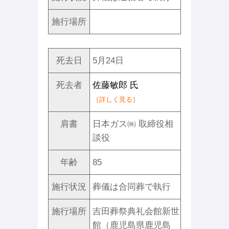
施行場所
死去日
5月24日
死去者
佐藤敏郎 氏
［詳しく見る］
肩書
日本ガス㈱ 取締役相
談役
年齢
85
施行状況
葬儀は合同葬で執行
施行場所
吉田葬祭典礼会館新世
館（鹿児島県鹿児島