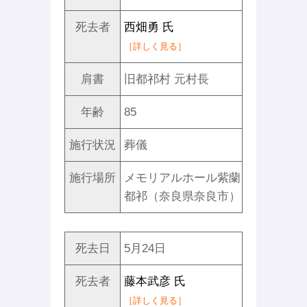
死去者
西畑勇 氏
［詳しく見る］
肩書
旧都祁村 元村長
年齢
85
施行状況
葬儀
施行場所
メモリアルホール紫蘭
都祁（奈良県奈良市）
死去日
5月24日
死去者
藤本武彦 氏
［詳しく見る］