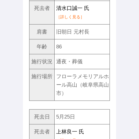
死去者
清水口誠一 氏
［詳しく見る］
肩書
旧朝日 元村長
年齢
86
施行状況
通夜・葬儀
施行場所
フローラメモリアルホ
ール高山（岐阜県高山
市）
死去日
5月25日
死去者
上林良一 氏