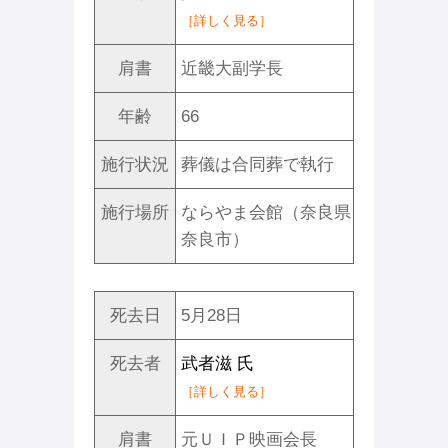
［詳しく見る］
肩書
近畿大副学長
年齢
66
施行状況
葬儀は合同葬で執行
施行場所
ならやま会館（奈良県
奈良市）
死去日
5月28日
死去者
武者滋 氏
［詳しく見る］
肩書
元ＵＩＰ映画会長