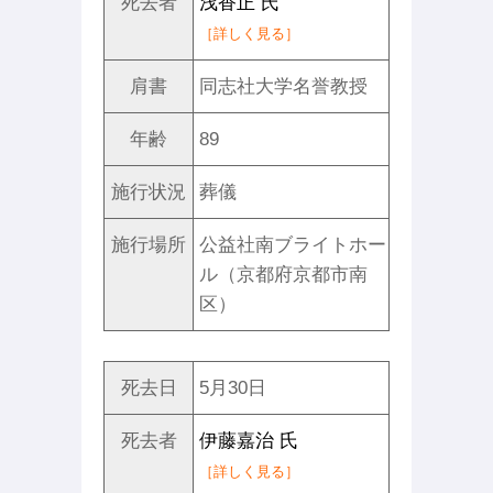
死去者
浅香正 氏
［詳しく見る］
肩書
同志社大学名誉教授
年齢
89
施行状況
葬儀
施行場所
公益社南ブライトホー
ル（京都府京都市南
区）
死去日
5月30日
死去者
伊藤嘉治 氏
［詳しく見る］