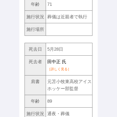
年齢
71
施行状況
葬儀は近親者で執行
施行場所
死去日
5月28日
死去者
田中正 氏
［詳しく見る］
肩書
元苫小牧東高校アイス
ホッケー部監督
年齢
89
施行状況
通夜・葬儀