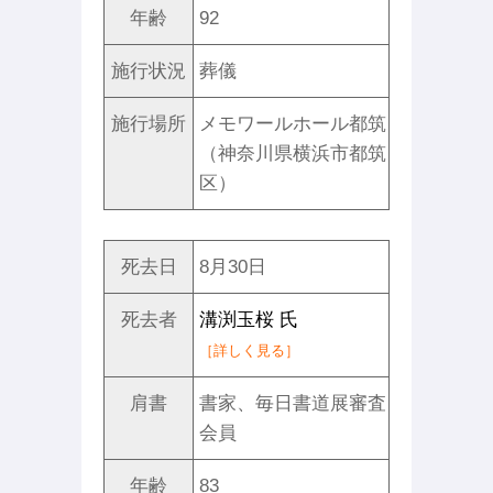
年齢
92
施行状況
葬儀
施行場所
メモワールホール都筑
（神奈川県横浜市都筑
区）
死去日
8月30日
死去者
溝渕玉桜 氏
［詳しく見る］
肩書
書家、毎日書道展審査
会員
年齢
83