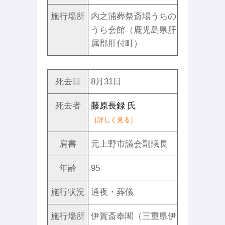
施行場所
内之浦葬祭斎場うちの
うら会館（鹿児島県肝
属郡肝付町）
死去日
8月31日
死去者
藤原長録 氏
［詳しく見る］
肩書
元上野市議会副議長
年齢
95
施行状況
通夜・葬儀
施行場所
伊賀斎奉閣（三重県伊