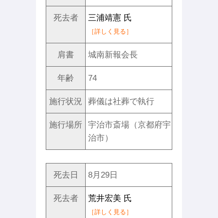
死去者
三浦靖憲 氏
［詳しく見る］
肩書
城南新報会長
年齢
74
施行状況
葬儀は社葬で執行
施行場所
宇治市斎場（京都府宇
治市）
死去日
8月29日
死去者
荒井宏美 氏
［詳しく見る］