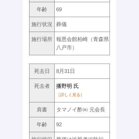
年齢
69
施行状況
葬儀
施行場所
報恩会館柏崎（青森県
八戸市）
死去日
8月31日
死去者
播野明 氏
［詳しく見る］
肩書
タマノイ酢㈱ 元会長
年齢
92