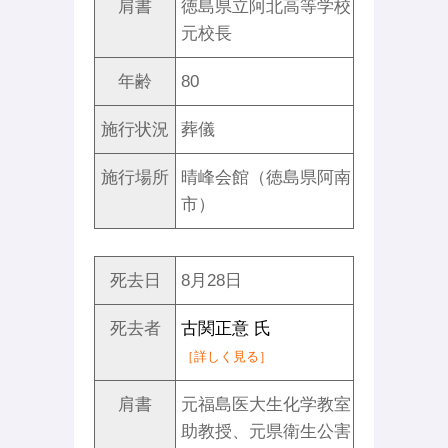
肩書
徳島県立阿北高等学校
元校長
年齢
80
施行状況
葬儀
施行場所
晴峰会館（徳島県阿南
市）
死去日
8月28日
死去者
古関正意 氏
［詳しく見る］
肩書
元福島医大生化学教室
助教授、元県衛生公害