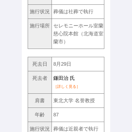
施行状況
葬儀は社葬で執行
施行場所
セレモニーホール室蘭
慈心院本館（北海道室
蘭市）
死去日
8月29日
死去者
鎌田治 氏
［詳しく見る］
肩書
東北大学 名誉教授
年齢
87
施行状況
葬儀は近親者で執行