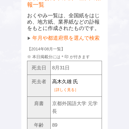
報一覧
おくやみ一覧は、全国紙をはじ
め、地方紙、業界紙などの訃報
をもとに作成されたものです。
年月や都道府県を選んで検索
▶
【2014年08月一覧】
※ 本日掲載分には
＊
印 が付きます
死去日
8月31日
死去者
高木久雄 氏
［詳しく見る］
肩書
京都外国語大学 元学
長
年齢
89