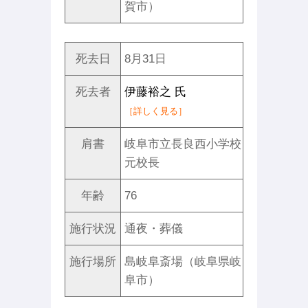
賀市）
死去日
8月31日
死去者
伊藤裕之 氏
［詳しく見る］
肩書
岐阜市立長良西小学校
元校長
年齢
76
施行状況
通夜・葬儀
施行場所
島岐阜斎場（岐阜県岐
阜市）