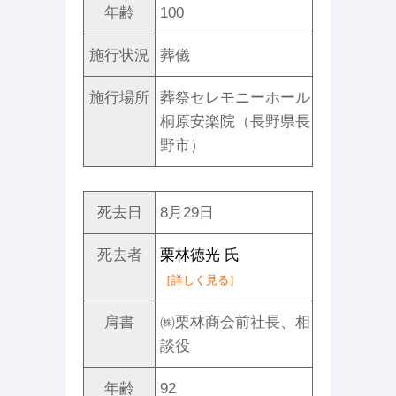
年齢
100
施行状況
葬儀
施行場所
葬祭セレモニーホール
桐原安楽院（長野県長
野市）
死去日
8月29日
死去者
栗林徳光 氏
［詳しく見る］
肩書
㈱栗林商会前社長、相
談役
年齢
92