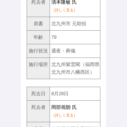
死去者
清本隆敏 氏
［詳しく見る］
肩書
北九州市 元助役
年齢
79
施行状況
通夜・葬儀
施行場所
北九州紫雲閣（福岡県
北九州市八幡西区）
死去日
8月28日
死去者
岡部視朗 氏
［詳しく見る］