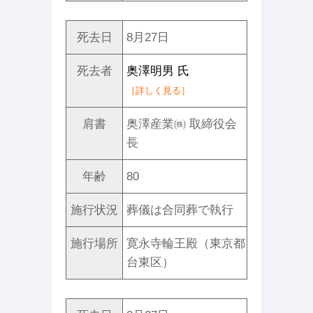
死去日
8月27日
死去者
奥澤明男 氏
［詳しく見る］
肩書
奥澤産業㈱ 取締役会
長
年齢
80
施行状況
葬儀は合同葬で執行
施行場所
寛永寺輪王殿（東京都
台東区）