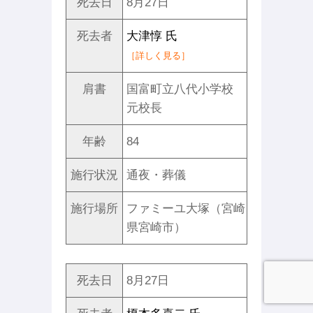
死去日
8月27日
死去者
大津惇 氏
［詳しく見る］
肩書
国富町立八代小学校
元校長
年齢
84
施行状況
通夜・葬儀
施行場所
ファミーユ大塚（宮崎
県宮崎市）
死去日
8月27日