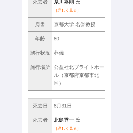
死去者
糸川嘉則 氏
［詳しく見る］
肩書
京都大学 名誉教授
年齢
80
施行状況
葬儀
施行場所
公益社北ブライトホー
ル（京都府京都市北
区）
死去日
8月31日
死去者
北島秀一 氏
［詳しく見る］