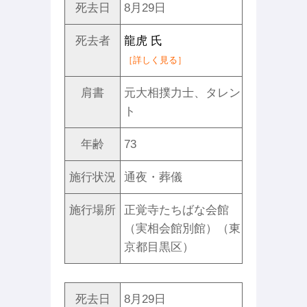
死去日
8月29日
死去者
龍虎 氏
［詳しく見る］
肩書
元大相撲力士、タレン
ト
年齢
73
施行状況
通夜・葬儀
施行場所
正覚寺たちばな会館
（実相会館別館）（東
京都目黒区）
死去日
8月29日