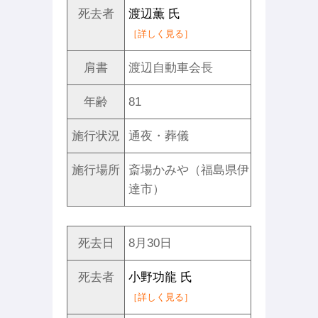
死去者
渡辺薫 氏
［詳しく見る］
肩書
渡辺自動車会長
年齢
81
施行状況
通夜・葬儀
施行場所
斎場かみや（福島県伊
達市）
死去日
8月30日
死去者
小野功龍 氏
［詳しく見る］