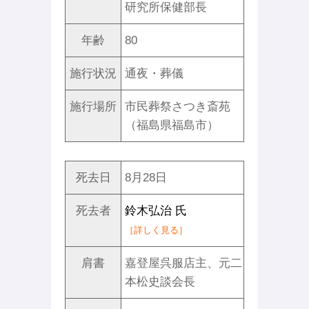
研究所保健部長
年齢
80
施行状況
通夜・葬儀
施行場所
市民葬祭さつき斎苑
（福島県福島市）
死去日
8月28日
死去者
鈴木弘治 氏
［詳しく見る］
肩書
嘉登屋呉服店主、元二
本松史談会長