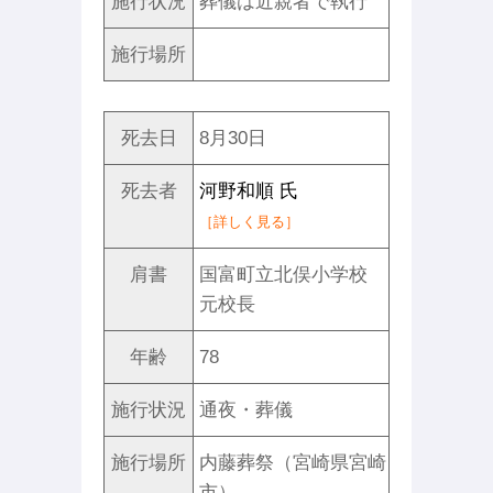
施行状況
葬儀は近親者で執行
施行場所
死去日
8月30日
死去者
河野和順 氏
［詳しく見る］
肩書
国富町立北俣小学校
元校長
年齢
78
施行状況
通夜・葬儀
施行場所
内藤葬祭（宮崎県宮崎
市）