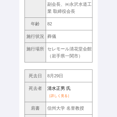
副会長、㈱永沢水道工
業 取締役会長
年齢
82
施行状況
葬儀
施行場所
セレモール清花堂会館
（岩手県一関市）
死去日
8月29日
死去者
清水正男 氏
［詳しく見る］
肩書
信州大学 名誉教授