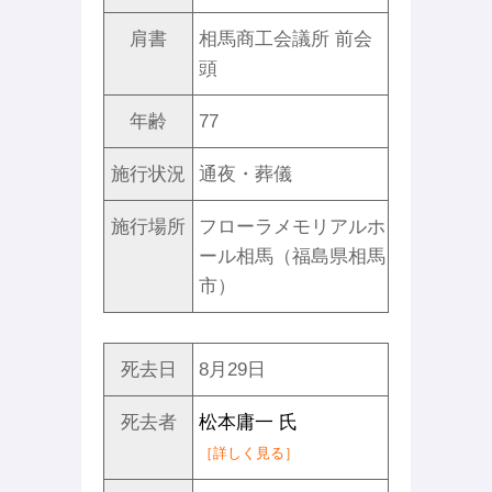
肩書
相馬商工会議所 前会
頭
年齢
77
施行状況
通夜・葬儀
施行場所
フローラメモリアルホ
ール相馬（福島県相馬
市）
死去日
8月29日
死去者
松本庸一 氏
［詳しく見る］