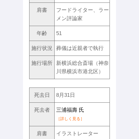
肩書
フードライター、ラー
メン評論家
年齢
51
施行状況
葬儀は近親者で執行
施行場所
新横浜総合斎場（神奈
川県横浜市港北区）
死去日
8月31日
死去者
三浦福壽 氏
［詳しく見る］
肩書
イラストレーター