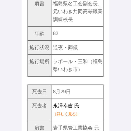
肩書
福島県名工会副会長、
元いわき共同高等職業
訓練校長
年齢
82
施行状況
通夜・葬儀
施行場所
ラポール・三和（福島
県いわき市）
死去日
8月29日
死去者
永澤幸吉 氏
［詳しく見る］
肩書
岩手県管工業協会 元