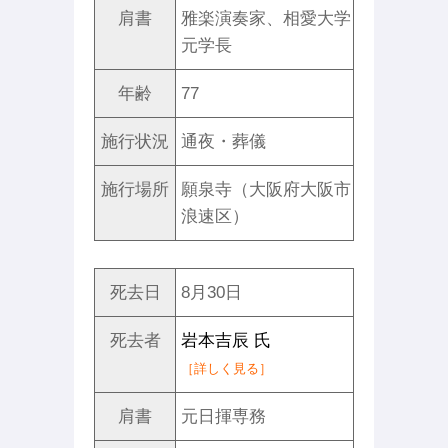
肩書
雅楽演奏家、相愛大学
元学長
年齢
77
施行状況
通夜・葬儀
施行場所
願泉寺（大阪府大阪市
浪速区）
死去日
8月30日
死去者
岩本吉辰 氏
［詳しく見る］
肩書
元日揮専務