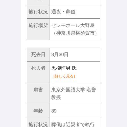
施行状況
通夜・葬儀
施行場所
セレモホール大野屋
（神奈川県横須賀市）
死去日
8月30日
死去者
黒柳恒男 氏
［詳しく見る］
肩書
東京外国語大学 名誉
教授
年齢
89
施行状況
葬儀は近親者で執行