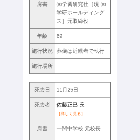
肩書
㈱学習研究社［現 ㈱
学研ホールディング
ス］元取締役
年齢
69
施行状況
葬儀は近親者で執行
施行場所
死去日
11月25日
死去者
佐藤正巳 氏
［詳しく見る］
肩書
一関中学校 元校長