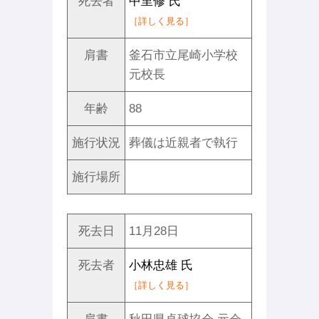
死去者
中里修 氏
［詳しく見る］
肩書
釜石市立尾崎小学校
元校長
年齢
88
施行状況
葬儀は近親者で執行
施行場所
死去日
11月28日
死去者
小林忠雄 氏
［詳しく見る］