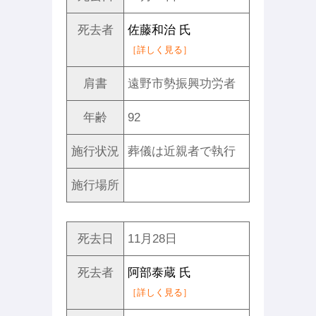
死去者
佐藤和治 氏
［詳しく見る］
肩書
遠野市勢振興功労者
年齢
92
施行状況
葬儀は近親者で執行
施行場所
死去日
11月28日
死去者
阿部泰蔵 氏
［詳しく見る］