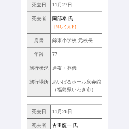
死去日
11月27日
死去者
岡部泰 氏
［詳しく見る］
肩書
錦東小学校 元校長
年齢
77
施行状況
通夜・葬儀
施行場所
あいぱるホール泉会館
（福島県いわき市）
死去日
11月26日
死去者
古里龍一 氏