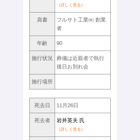
［詳しく見る］
肩書
フルサト工業㈱ 創業
者
年齢
90
施行状況
葬儀は近親者で執行
後日お別れ会
施行場所
死去日
11月26日
死去者
岩井英夫 氏
［詳しく見る］