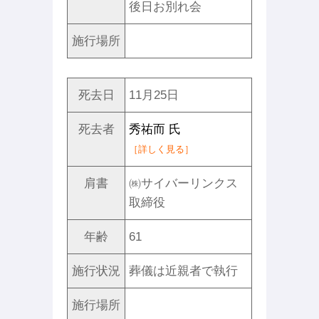
後日お別れ会
施行場所
死去日
11月25日
死去者
秀祐而 氏
［詳しく見る］
肩書
㈱サイバーリンクス
取締役
年齢
61
施行状況
葬儀は近親者で執行
施行場所