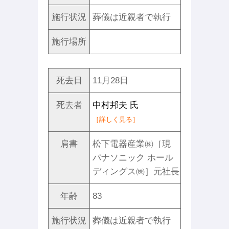
施行状況
葬儀は近親者で執行
施行場所
死去日
11月28日
死去者
中村邦夫 氏
［詳しく見る］
肩書
松下電器産業㈱［現
パナソニック ホール
ディングス㈱］元社長
年齢
83
施行状況
葬儀は近親者で執行