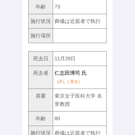
年齢
73
施行状況
葬儀は近親者で執行
施行場所
死去日
11月29日
死去者
仁志田博司 氏
［詳しく見る］
肩書
東京女子医科大学 名
誉教授
年齢
80
施行状況
葬儀は近親者で執行