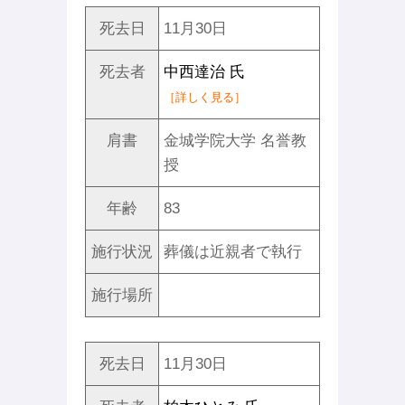
死去日
11月30日
死去者
中西達治 氏
［詳しく見る］
肩書
金城学院大学 名誉教
授
年齢
83
施行状況
葬儀は近親者で執行
施行場所
死去日
11月30日