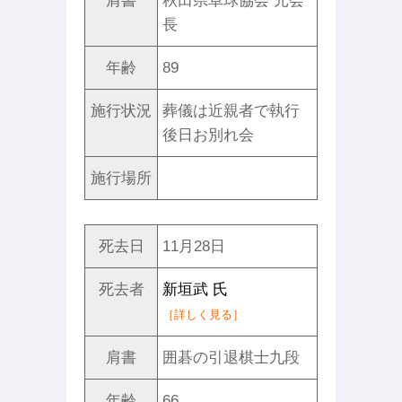
肩書
秋田県卓球協会 元会
長
年齢
89
施行状況
葬儀は近親者で執行
後日お別れ会
施行場所
死去日
11月28日
死去者
新垣武 氏
［詳しく見る］
肩書
囲碁の引退棋士九段
年齢
66