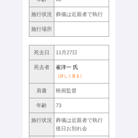
施行状況
葬儀は近親者で執行
施行場所
死去日
11月27日
死去者
崔洋一 氏
［詳しく見る］
肩書
映画監督
年齢
73
施行状況
葬儀は近親者で執行
後日お別れ会