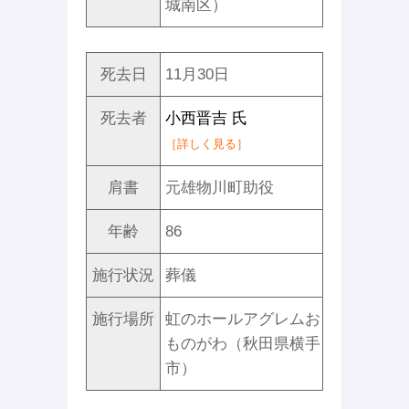
城南区）
死去日
11月30日
死去者
小西晋吉 氏
［詳しく見る］
肩書
元雄物川町助役
年齢
86
施行状況
葬儀
施行場所
虹のホールアグレムお
ものがわ（秋田県横手
市）