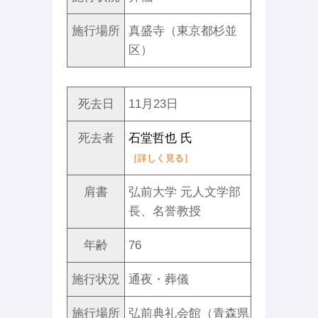
施行場所
真盛寺（東京都杉並
区）
死去日
11月23日
死去者
石堂哲也 氏
［詳しく見る］
肩書
弘前大学 元人文学部
長、名誉教授
年齢
76
施行状況
通夜・葬儀
施行場所
弘前典礼会館（青森県