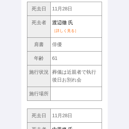
死去日
11月28日
死去者
渡辺徹 氏
［詳しく見る］
肩書
俳優
年齢
61
施行状況
葬儀は近親者で執行
後日お別れ会
施行場所
死去日
11月28日