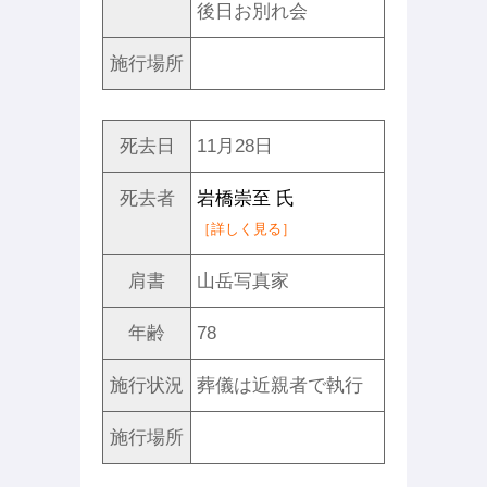
後日お別れ会
施行場所
死去日
11月28日
死去者
岩橋崇至 氏
［詳しく見る］
肩書
山岳写真家
年齢
78
施行状況
葬儀は近親者で執行
施行場所