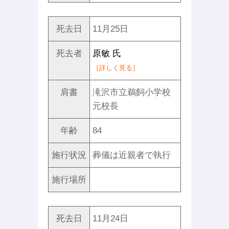
死去日
11月25日
死去者
原敏 氏
［詳しく見る］
肩書
滝沢市立鵜飼小学校
元校長
年齢
84
施行状況
葬儀は近親者で執行
施行場所
死去日
11月24日