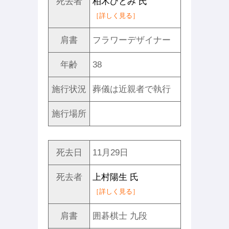
死去者
柏木ひとみ 氏
［詳しく見る］
肩書
フラワーデザイナー
年齢
38
施行状況
葬儀は近親者で執行
施行場所
死去日
11月29日
死去者
上村陽生 氏
［詳しく見る］
肩書
囲碁棋士 九段