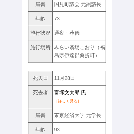
肩書
国見町議会 元副議長
年齢
73
施行状況
通夜・葬儀
施行場所
みらい斎場こおり（福
島県伊達郡桑折町）
死去日
11月28日
死去者
富塚文太郎 氏
［詳しく見る］
肩書
東京経済大学 元学長
年齢
93