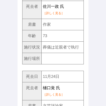
死去者
佐川一政 氏
［詳しく見る］
肩書
作家
年齢
73
施行状況
葬儀は近親者で執行
施行場所
死去日
11月24日
死去者
樋口覚 氏
［詳しく見る］
肩書
文芸評論家