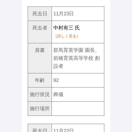
死去日
11月23日
死去者
中村有三 氏
［詳しく見る］
肩書
群馬育英学園 園長、
前橋育英高等学校 創
設者
年齢
92
施行状況
葬儀
施行場所
死去日
11月22日