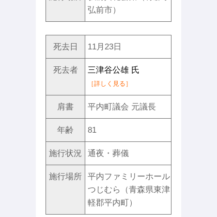
弘前市）
死去日
11月23日
死去者
三津谷公雄 氏
［詳しく見る］
肩書
平内町議会 元議長
年齢
81
施行状況
通夜・葬儀
施行場所
平内ファミリーホール
つじむら（青森県東津
軽郡平内町）