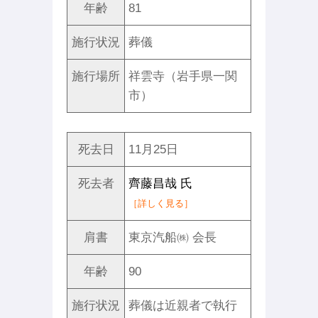
年齢
81
施行状況
葬儀
施行場所
祥雲寺（岩手県一関
市）
死去日
11月25日
死去者
齊藤昌哉 氏
［詳しく見る］
肩書
東京汽船㈱ 会長
年齢
90
施行状況
葬儀は近親者で執行