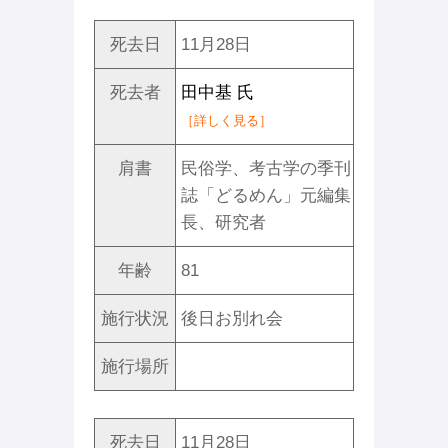
死去日
11月28日
死去者
田中基 氏
［詳しく見る］
肩書
民俗学、考古学の季刊
誌「どるめん」元編集
長、研究者
年齢
81
施行状況
後日お別れ会
施行場所
死去日
11月28日