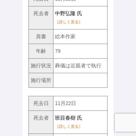
死去者
中野弘隆 氏
［詳しく見る］
肩書
絵本作家
年齢
79
施行状況
葬儀は近親者で執行
施行場所
死去日
11月22日
死去者
班目春樹 氏
［詳しく見る］